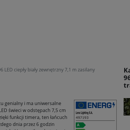
Ka
 LED ciepły biały zewnętrzny 7,1 m zasilany
9
t
tu genialny i ma uniwersalne
 LED świeci w odstępach 7,5 cm
ięki funkcji timera, ten łańcuch
ażdego dnia przez 6 godzin