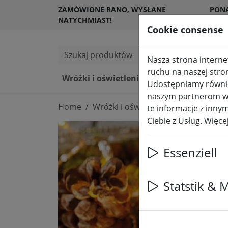
ZAMÓWIONE RANO, WYSŁANE
PON
NATYCHMIAST!
KLI
Cookie consense
Szukaj produktów
Nasza strona internet
ruchu na naszej stro
Wróżki i oświetlenie
Świece LED 
Udostępniamy również
naszym partnerom w z
Home
Wróżki i oświetlenie
Wróżki
te informacje z innym
Ciebie z Usług. Więc
Essenziell
Statstik & 