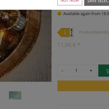
NOT NOW
SAVE SELE
›
Available again from 18.
Produktdatenbl
11,90 € *
-
+