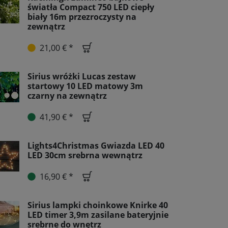
światła Compact 750 LED ciepły
biały 16m przezroczysty na
zewnątrz
21,00 € *
Sirius wróżki Lucas zestaw
startowy 10 LED matowy 3m
czarny na zewnątrz
41,90 € *
Lights4Christmas Gwiazda LED 40
LED 30cm srebrna wewnątrz
16,90 € *
Sirius lampki choinkowe Knirke 40
LED timer 3,9m zasilane bateryjnie
srebrne do wnętrz