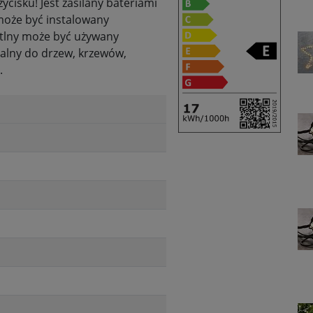
ycisku! Jest zasilany bateriami
 może być instalowany
ietlny może być używany
ealny do drzew, krzewów,
.