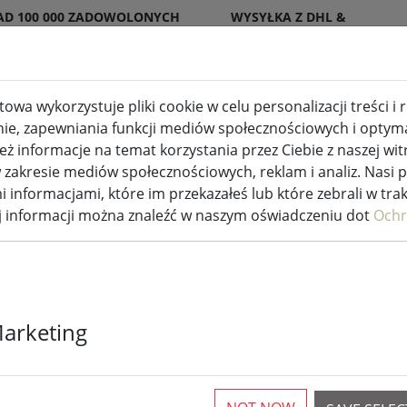
AD 100 000 ZADOWOLONYCH
WYSYŁKA Z DHL &
ENTÓW
DPD
owa wykorzystuje pliki cookie w celu personalizacji treści i
nie, zapewniania funkcji mediów społecznościowych i optymal
wewnętrzne i zewnętrzne
Kuchnia i jedzenie
 informacje na temat korzystania przez Ciebie z naszej wit
akresie mediów społecznościowych, reklam i analiz. Nasi 
i informacjami, które im przekazałeś lub które zebrali w tra
ej informacji można znaleźć w naszym oświadczeniu dot
Ochr
Lumineo Dura
Marketing
choinkowe Bas
zewnętrzny 7,
bateryjnie pr