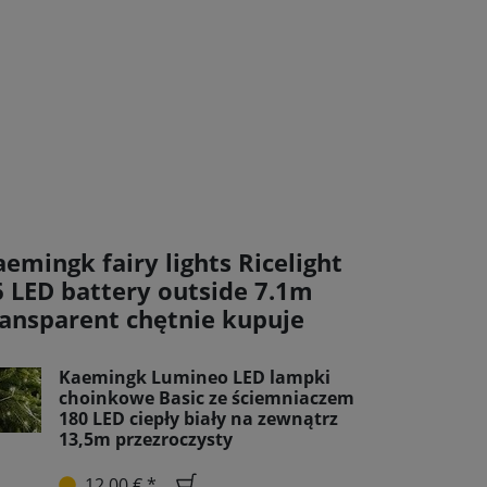
emingk fairy lights Ricelight
6 LED battery outside 7.1m
ransparent chętnie kupuje
Kaemingk Lumineo LED lampki
choinkowe Basic ze ściemniaczem
180 LED ciepły biały na zewnątrz
13,5m przezroczysty
12,00 € *