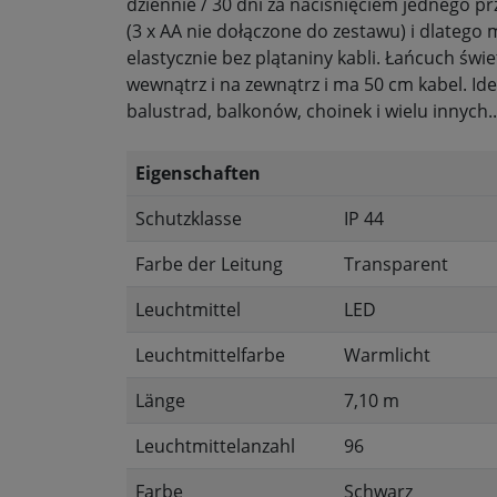
dziennie / 30 dni za naciśnięciem jednego prz
(3 x AA nie dołączone do zestawu) i dlatego
elastycznie bez plątaniny kabli. Łańcuch św
wewnątrz i na zewnątrz i ma 50 cm kabel. Id
balustrad, balkonów, choinek i wielu innych..
Eigenschaften
Schutzklasse
IP 44
Farbe der Leitung
Transparent
Leuchtmittel
LED
Leuchtmittelfarbe
Warmlicht
Länge
7,10 m
Leuchtmittelanzahl
96
Farbe
Schwarz