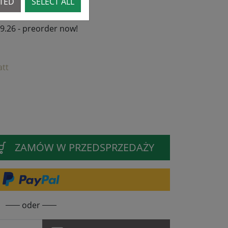
CTED
SELECT ALL
09.26 - preorder now!
att
ZAMÓW W PRZEDSPRZEDAŻY
oder