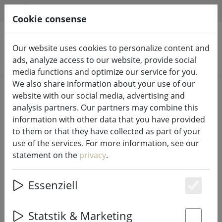
HILFE & SUPPORT
EN
Cookie consense
Our website uses cookies to personalize content and
Search products
ads, analyze access to our website, provide social
media functions and optimize our service for you.
We also share information about your use of our
Home
Fairy lights & lighting
Fairy lights
website with our social media, advertising and
analysis partners. Our partners may combine this
information with other data that you have provided
to them or that they have collected as part of your
use of the services. For more information, see our
Sirius Tech-Line fairy lights
statement on the
privacy
.
extension 45 LED warm white 4.5
m outdoor 230V black
Essenziell
Es
Statstik & Marketing