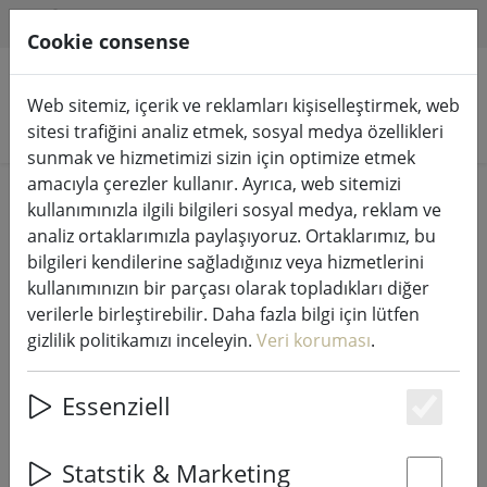
HILFE & SUPPORT
TR
Cookie consense
Web sitemiz, içerik ve reklamları kişiselleştirmek, web
Ürünleri arayın
sitesi trafiğini analiz etmek, sosyal medya özellikleri
sunmak ve hizmetimizi sizin için optimize etmek
amacıyla çerezler kullanır. Ayrıca, web sitemizi
Home
satış
kullanımınızla ilgili bilgileri sosyal medya, reklam ve
analiz ortaklarımızla paylaşıyoruz. Ortaklarımız, bu
bilgileri kendilerine sağladığınız veya hizmetlerini
kullanımınızın bir parçası olarak topladıkları diğer
verilerle birleştirebilir. Daha fazla bilgi için lütfen
Bölge Söndürme çanı BOSTON cilalı
gizlilik politikamızı inceleyin.
Veri koruması
.
paslanmaz çelik
Essenziell
Es
Statstik & Marketing