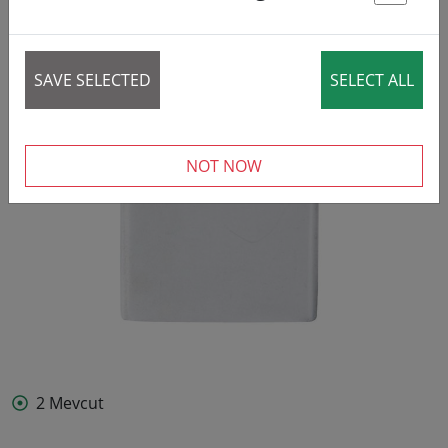
St
SAVE SELECTED
SELECT ALL
NOT NOW
2 Mevcut