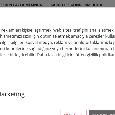
000'DEN FAZLA MEMNUN
KARGO ILE GÖNDERIM DHL &
ERI
DPD
 reklamları kişiselleştirmek, web sitesi trafiğini analiz etme
 hizmetimizi sizin için optimize etmek amacıyla çerezler kulla
mumlar iç ve dış mekan
Mutfak & Yemek
a ilgili bilgileri sosyal medya, reklam ve analiz ortaklarımızla
leri kendilerine sağladığınız veya hizmetlerini kullanımınızın 
ları
erle birleştirebilir. Daha fazla bilgi için lütfen gizlilik politik
Sirius Tech-Li
Marketing
seti 196 LED s
mekan 230V s