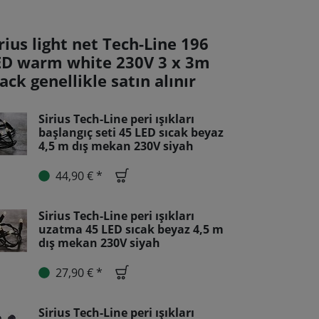
rius light net Tech-Line 196
ED warm white 230V 3 x 3m
ack genellikle satın alınır
Sirius Tech-Line peri ışıkları
başlangıç seti 45 LED sıcak beyaz
4,5 m dış mekan 230V siyah
44,90 € *
Sirius Tech-Line peri ışıkları
uzatma 45 LED sıcak beyaz 4,5 m
dış mekan 230V siyah
27,90 € *
Sirius Tech-Line peri ışıkları