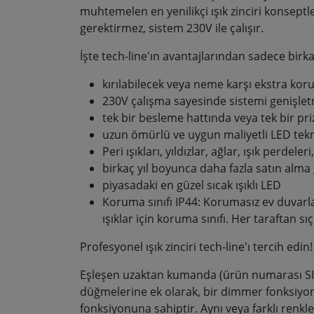
muhtemelen en yenilikçi ışık zinciri konseptl
gerektirmez, sistem 230V ile çalışır.
İşte tech-line'ın avantajlarından sadece birka
kırılabilecek veya neme karşı ekstra ko
230V çalışma sayesinde sistemi genişletm
tek bir besleme hattında veya tek bir p
uzun ömürlü ve uygun maliyetli LED teknol
Peri ışıkları, yıldızlar, ağlar, ışık perdel
birkaç yıl boyunca daha fazla satın alma 
piyasadaki en güzel sıcak ışıklı LED
Koruma sınıfı IP44: Korumasız ev duvarl
ışıklar için koruma sınıfı. Her taraftan 
Profesyonel ışık zinciri tech-line'ı tercih edin!
Eşleşen uzaktan kumanda (ürün numarası SIR
düğmelerine ek olarak, bir dimmer fonksiyonu
fonksiyonuna sahiptir. Aynı veya farklı renkl