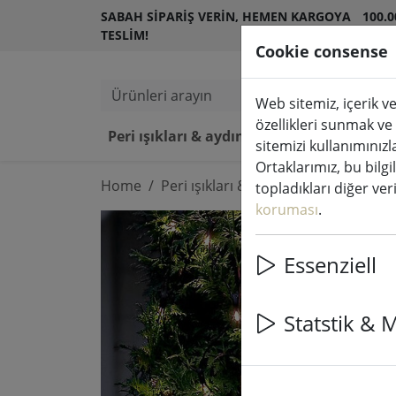
SABAH SIPARIŞ VERIN, HEMEN KARGOYA
100.
TESLIM!
MÜŞT
Cookie consense
Ürünleri arayın
Web sitemiz, içerik ve
özellikleri sunmak ve
Peri ışıkları & aydınlatma
LED 
sitemizi kullanımınızl
Ortaklarımız, bu bilgi
Home
Peri ışıkları & aydınlatma
Peri ışık
topladıkları diğer veril
koruması
.
Essenziell
Statstik & 