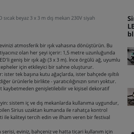
Si
LED sıcak beyaz 3 x 3 m dış mekan 230V siyah
L
bl
 evinizi atmosferik bir ışık vahasına dönüştürün. Bu
ihtiyacınız olan her şeyi içerir: 1,5 metre uzunluğunda
D'li geniş bir ışık ağı (3 x 3 m). İnce örgülü ağ, uyumlu
 cepheler için etkileyici bir sahne oluşturur
.
lir: ister tek başına kutu ağaçlarda, ister bahçede ışıltılı
iğer ürünlerle birlikte - yaratıcılığınızın sınırı yoktur.
it kaybetmeden genişletilebilir ve kişisel dekoratif
yin: sistem iç ve dış mekanlarda kullanıma uygundur,
bilen Sirius uzaktan kumanda ile rahatça kontrol
eti ile kaliteyi tercih edin ve ilham veren bir festival
erisi, eviniz, bahçeniz ve hatta ticari kullanım için