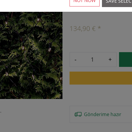
NOT NOW
SAVE SELE
8 Mevcut
›
134,90 € *
-
+
Gönderime hazır