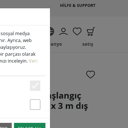
HILFE & SUPPORT
TR
k, sosyal medya
nır. Ayrıca, web
Yaşam
Banyo
satış
 paylaşıyoruz.
bir parçası olarak
amızı inceleyin.
Veri
Essenziell
ne ışık ağı başlangıç
ıcak beyaz 3 x 3 m dış
Statstik & Marketing
iyah