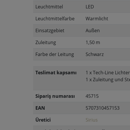
Leuchtmittel
LED
Leuchtmittelfarbe
Warmlicht
Einsatzgebiet
Außen
Zuleitung
1,50 m
Farbe der Leitung
Schwarz
Teslimat kapsamı
1 x Tech-Line Lichte
1 x Zuleitung und St
Sipariş numarası
45715
EAN
5707310457153
Üretici
Sirius