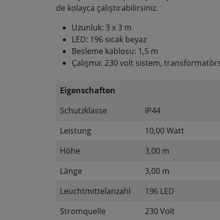
de kolayca çalıştırabilirsiniz.
Uzunluk: 3 x 3 m
LED: 196 sıcak beyaz
Besleme kablosu: 1,5 m
Çalışma: 230 volt sistem, transformatör
Eigenschaften
Schutzklasse
IP44
Leistung
10,00 Watt
Höhe
3,00 m
Länge
3,00 m
Leuchtmittelanzahl
196 LED
Stromquelle
230 Volt