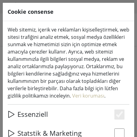
HILFE & SUPPORT
TR
Cookie consense
Web sitemiz, içerik ve reklamları kişiselleştirmek, web
Ürünleri arayın
sitesi trafiğini analiz etmek, sosyal medya özellikleri
sunmak ve hizmetimizi sizin için optimize etmek
amacıyla çerezler kullanır. Ayrıca, web sitemizi
Home
Peri ışıkları & aydınlatma
Peri ışıkları
kullanımınızla ilgili bilgileri sosyal medya, reklam ve
analiz ortaklarımızla paylaşıyoruz. Ortaklarımız, bu
bilgileri kendilerine sağladığınız veya hizmetlerini
kullanımınızın bir parçası olarak topladıkları diğer
verilerle birleştirebilir. Daha fazla bilgi için lütfen
Kaemingk Lumineo LED peri ışıkları
gizlilik politikamızı inceleyin.
Veri koruması
.
Dimmerli Basic 180 LED sıcak beyaz
dış mekan 13.5m şeffaf
Essenziell
Es
Statstik & Marketing