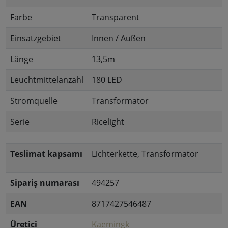
Farbe
Transparent
Einsatzgebiet
Innen / Außen
Länge
13,5m
Leuchtmittelanzahl
180 LED
Stromquelle
Transformator
Serie
Ricelight
Teslimat kapsamı
Lichterkette, Transformator
Sipariş numarası
494257
EAN
8717427546487
Üretici
Kaemingk