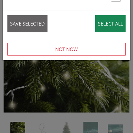
7% DISCOUNT
St
SAVE SELECTED
SELECT ALL
‹
›
NOT NOW