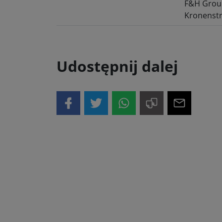
F&H Gro
Kronenstr
Udostępnij dalej