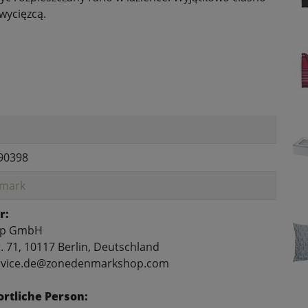
wycięzcą.
90398
mark
r:
up GmbH
. 71, 10117 Berlin, Deutschland
service.de@zonedenmarkshop.com
rtliche Person: