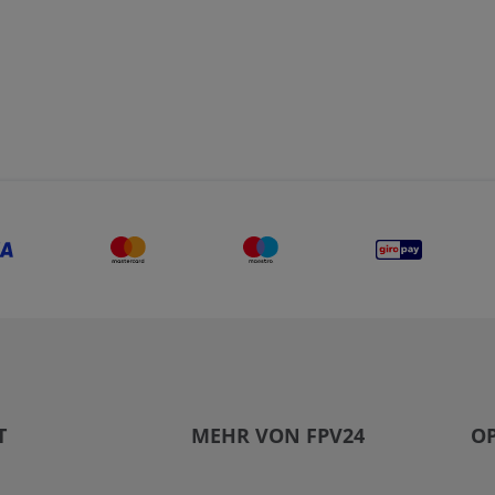
T
MEHR VON FPV24
O