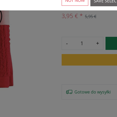
NOT NOW
SAVE SELE
3,95 € *
5,95 €
-
+
Gotowe do wysyłki