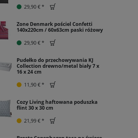
29,90 € *
Zone Denmark pościel Confetti
140x220cm / 60x63cm paski różowy
29,90 € *
Pudełko do przechowywania KJ
Collection drewno/metal biały 7 x
16 x 24 cm
11,90 € *
Cozy Living haftowana poduszka
flint 30 x 30 cm
21,99 € *