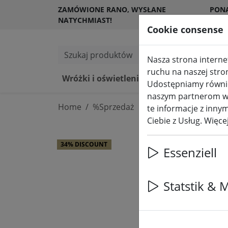
ZAMÓWIONE RANO, WYSŁANE
PON
NATYCHMIAST!
KLI
Cookie consense
Szukaj produktów
Nasza strona internet
ruchu na naszej stro
Wróżki i oświetlenie
Świece LED 
Udostępniamy również
naszym partnerom w z
Home
%Sprzedaż
te informacje z innym
Ciebie z Usług. Więc
34% DISCOUNT
Essenziell
Statstik & 