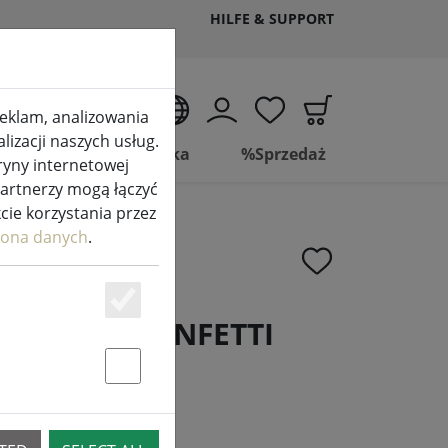
HILFE & SUPPORT
PL
 reklam, analizowania
izacji naszych usług.
Życie
Łazienka
%Sprzedaż
ryny internetowej
partnerzy mogą łączyć
kcie korzystania przez
ona danych
.
Essenziell
 flanela CONFETTI
wona
Statstik & Marketing