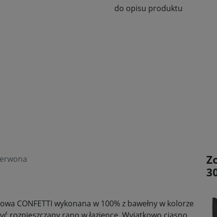
do opisu produktu
Z
zerwona
3
nikowa CONFETTI wykonana w 100% z bawełny w kolorze
być rozpieszczany rano w łazience. Wyjątkowo ciasno