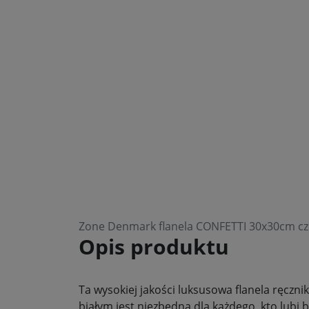
Zone Denmark flanela CONFETTI 30x30cm c
Opis produktu
Ta wysokiej jakości luksusowa flanela ręcz
białym jest niezbędna dla każdego, kto lubi 