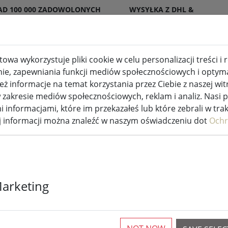
AD 100 000 ZADOWOLONYCH
WYSYŁKA Z DHL &
ENTÓW
DPD
owa wykorzystuje pliki cookie w celu personalizacji treści i
nie, zapewniania funkcji mediów społecznościowych i optymal
wewnętrzne i zewnętrzne
Kuchnia i jedzenie
 informacje na temat korzystania przez Ciebie z naszej wit
akresie mediów społecznościowych, reklam i analiz. Nasi 
i informacjami, które im przekazałeś lub które zebrali w tra
ej informacji można znaleźć w naszym oświadczeniu dot
Ochr
Zone Denmark
Marketing
30x30cm czer
1 Dostępna sztuka