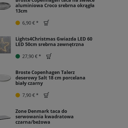
Broste Copenhagen taca na świece
aluminiowa Croco srebrna okrągła
13cm
6,90 € *
Lights4Christmas Gwiazda LED 60
LED 50cm srebrna zewnętrzna
27,90 € *
Broste Copenhagen Talerz
deserowy Salt 18 cm porcelana
biały czarny
7,90 € *
Zone Denmark taca do
serwowania kwadratowa
czarna/beżowa