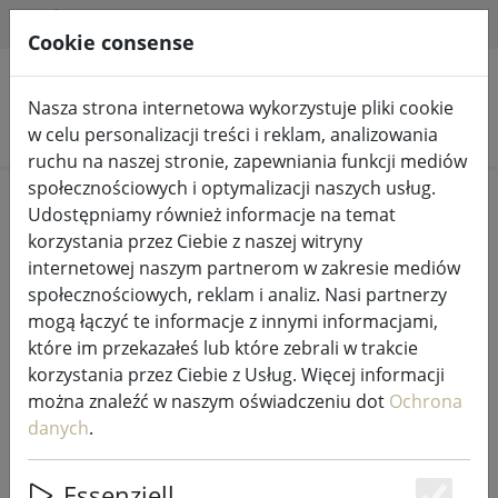
HILFE & SUPPORT
PL
Cookie consense
Nasza strona internetowa wykorzystuje pliki cookie
Szukaj produktów
w celu personalizacji treści i reklam, analizowania
ruchu na naszej stronie, zapewniania funkcji mediów
społecznościowych i optymalizacji naszych usług.
Home
Kuchnia i jedzenie
Akcesoria kuchenne
Udostępniamy również informacje na temat
korzystania przez Ciebie z naszej witryny
internetowej naszym partnerom w zakresie mediów
społecznościowych, reklam i analiz. Nasi partnerzy
mogą łączyć te informacje z innymi informacjami,
Podkładka Zone plastikowa
które im przekazałeś lub które zebrali w trakcie
pleciona srebrna
korzystania przez Ciebie z Usług. Więcej informacji
można znaleźć w naszym oświadczeniu dot
Ochrona
danych
.
Essenziell