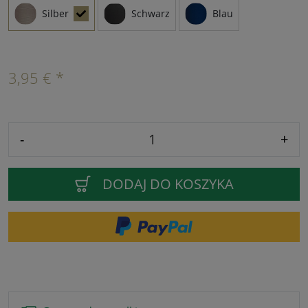
Silber
Schwarz
Blau
3,95 € *
-
+
DODAJ DO KOSZYKA