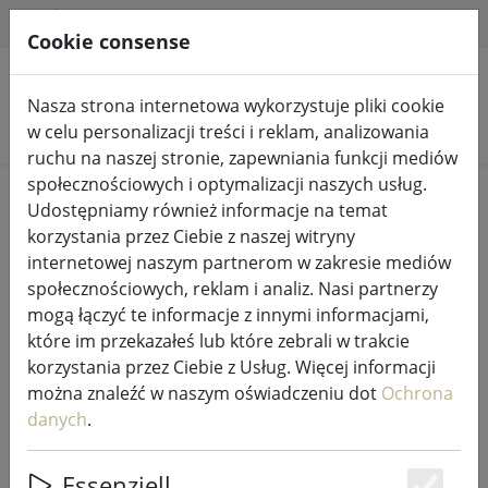
HILFE & SUPPORT
PL
Cookie consense
Nasza strona internetowa wykorzystuje pliki cookie
Szukaj produktów
w celu personalizacji treści i reklam, analizowania
ruchu na naszej stronie, zapewniania funkcji mediów
społecznościowych i optymalizacji naszych usług.
Home
%Sprzedaż
Udostępniamy również informacje na temat
korzystania przez Ciebie z naszej witryny
internetowej naszym partnerom w zakresie mediów
społecznościowych, reklam i analiz. Nasi partnerzy
mogą łączyć te informacje z innymi informacjami,
Młynek do przypraw Zone Confetti
które im przekazałeś lub które zebrali w trakcie
6,5 x 15,5 cm limonka
korzystania przez Ciebie z Usług. Więcej informacji
można znaleźć w naszym oświadczeniu dot
Ochrona
danych
.
47% DISCOUNT
Essenziell