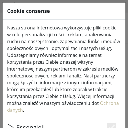
HILFE & SUPPORT
PL
Cookie consense
Nasza strona internetowa wykorzystuje pliki cookie
Szukaj produktów
w celu personalizacji treści i reklam, analizowania
ruchu na naszej stronie, zapewniania funkcji mediów
społecznościowych i optymalizacji naszych usług.
Home
Wróżki i oświetlenie
Wróżki
Udostępniamy również informacje na temat
korzystania przez Ciebie z naszej witryny
internetowej naszym partnerom w zakresie mediów
społecznościowych, reklam i analiz. Nasi partnerzy
mogą łączyć te informacje z innymi informacjami,
Zestaw startowy siatki
które im przekazałeś lub które zebrali w trakcie
oświetleniowej Sirius Tech-Line 196
korzystania przez Ciebie z Usług. Więcej informacji
LED ciepły biały 3 x 3 m zewnętrzny
można znaleźć w naszym oświadczeniu dot
Ochrona
230V czarny
danych
.
Essenziell