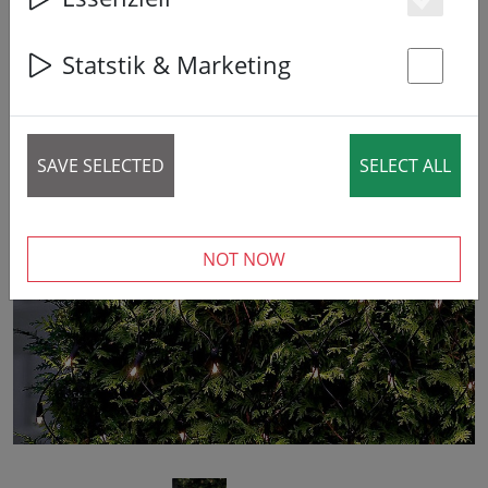
Es
Statstik & Marketing
St
SAVE SELECTED
SELECT ALL
‹
›
NOT NOW