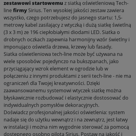
zestawowi startowemu
z siatką oświetleniową Tech-
line
firmy
Sirius. Ten wysokiej jakości zestaw zawiera
wszystko, czego potrzebujesz do jasnego startu: 1,5-
metrowy kabel zasilający z wtyczką i dużą siatkę świetlną
(3 x 3 m) ze 196 ciepłobiałymi diodami LED. Siatka o
drobnych oczkach zapewnia harmonijny wzór świetlny i
imponująco oświetla drzewa, krzewy lub fasady
.
Siatka oświetleniowa tech-line może być używana na
wiele sposobów: pojedynczo na bukszpanach, jako
przyciągający wzrok element w ogrodzie lub w
połączeniu z innymi produktami z serii tech-line - nie ma
ograniczeń dla Twojej kreatywności. Dzięki
zaawansowanemu systemowi wtyczek siatkę można
błyskawicznie rozbudować i elastycznie dostosować do
indywidualnych pomysłów dekoracyjnych
.
Doświadcz profesjonalnej jakości oświetlenia: system
nadaje się do użytku wewnątrz i na zewnątrz, jest łatwy
w instalacji i można nim wygodnie sterować za pomocą
dostępnego osobno pilota Sirius. Postaw na jakość i