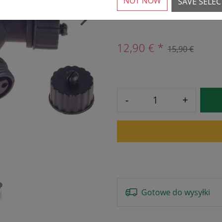
NOT NOW
SAVE SELE
Dostępnych jest ponad 
›
12,90 € *
15,90 €
-
+
Gotowe do wysyłki