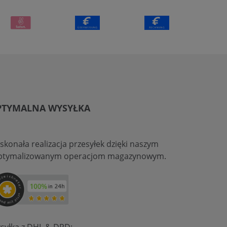
PTYMALNA WYSYŁKA
skonała realizacja przesyłek dzięki naszym
ptymalizowanym operacjom magazynowym.
syłka z DHL & DPD: