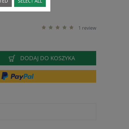
CTED
SELECT ALL
10
1 review
DODAJ DO KOSZYKA