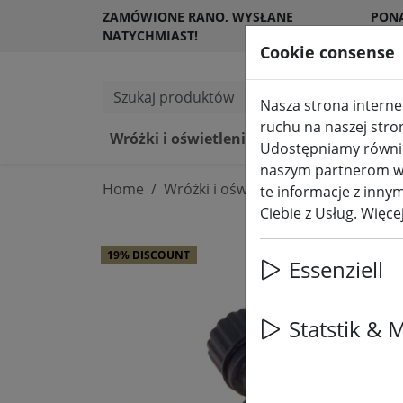
ZAMÓWIONE RANO, WYSŁANE
PON
NATYCHMIAST!
KLI
Cookie consense
Szukaj produktów
Nasza strona internet
ruchu na naszej stro
Wróżki i oświetlenie
Świece LED 
Udostępniamy również
naszym partnerom w z
Home
Wróżki i oświetlenie
Wróżki
te informacje z innym
Ciebie z Usług. Więc
19% DISCOUNT
Essenziell
Statstik & 