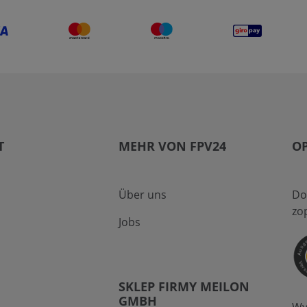
T
MEHR VON FPV24
O
Über uns
Do
zo
Jobs
SKLEP FIRMY MEILON
GMBH
Wy