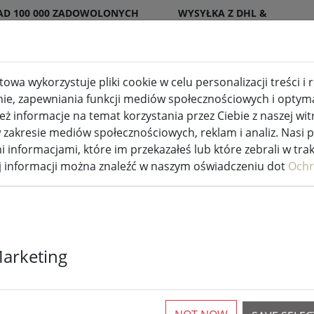
AD 100 000 ZADOWOLONYCH
WYSYŁKA Z DHL &
ENTÓW
DPD
owa wykorzystuje pliki cookie w celu personalizacji treści i
nie, zapewniania funkcji mediów społecznościowych i optymal
wewnętrzne i zewnętrzne
Kuchnia i jedzenie
 informacje na temat korzystania przez Ciebie z naszej wit
akresie mediów społecznościowych, reklam i analiz. Nasi 
i informacjami, które im przekazałeś lub które zebrali w tra
ej informacji można znaleźć w naszym oświadczeniu dot
Ochr
Sirius Tech-Li
Marketing
rozdzielacza 
230V 10 cm cz