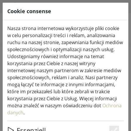
HILFE & SUPPORT
PL
Cookie consense
Nasza strona internetowa wykorzystuje pliki cookie
Szukaj produktów
w celu personalizacji treści i reklam, analizowania
ruchu na naszej stronie, zapewniania funkcji mediów
społecznościowych i optymalizacji naszych usług.
Home
Wróżki i oświetlenie
Wróżki
Udostępniamy również informacje na temat
korzystania przez Ciebie z naszej witryny
internetowej naszym partnerom w zakresie mediów
społecznościowych, reklam i analiz. Nasi partnerzy
mogą łączyć te informacje z innymi informacjami,
Przedłużacz lampionów Sirius
które im przekazałeś lub które zebrali w trakcie
Tech-Line 230V 15 m czarny
korzystania przez Ciebie z Usług. Więcej informacji
można znaleźć w naszym oświadczeniu dot
Ochrona
danych
.
Essenziell