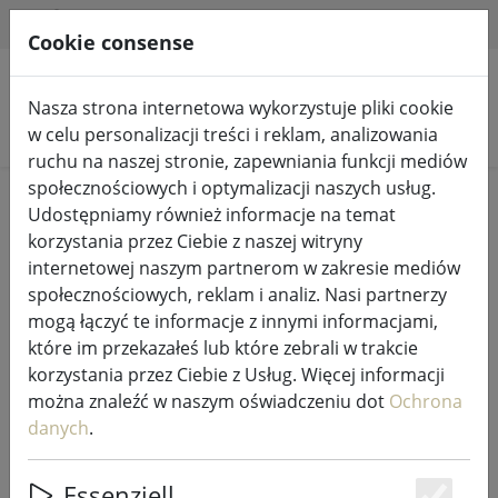
HILFE & SUPPORT
PL
Cookie consense
Nasza strona internetowa wykorzystuje pliki cookie
Szukaj produktów
w celu personalizacji treści i reklam, analizowania
ruchu na naszej stronie, zapewniania funkcji mediów
społecznościowych i optymalizacji naszych usług.
Home
Wróżki i oświetlenie
Wróżki
Udostępniamy również informacje na temat
korzystania przez Ciebie z naszej witryny
internetowej naszym partnerom w zakresie mediów
społecznościowych, reklam i analiz. Nasi partnerzy
mogą łączyć te informacje z innymi informacjami,
Zestaw startowy kurtyn świetlnych
które im przekazałeś lub które zebrali w trakcie
Sirius Tech-Line 100 LED ciepły
korzystania przez Ciebie z Usług. Więcej informacji
biały 1,5 x 2 m zewnętrzny 230V
można znaleźć w naszym oświadczeniu dot
Ochrona
czarny
danych
.
Essenziell