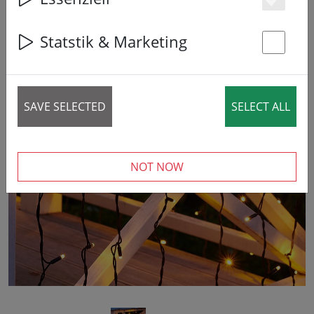
Es
Statstik & Marketing
St
SAVE SELECTED
SELECT ALL
‹
›
NOT NOW