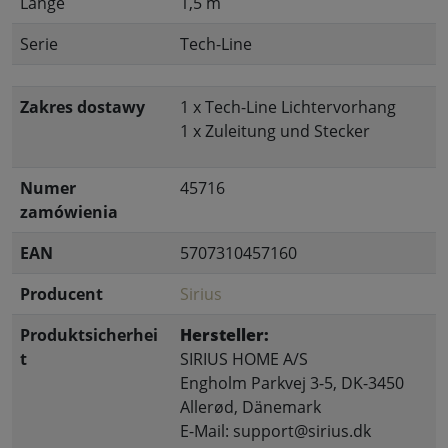
Länge
1,5 m
Serie
Tech-Line
Zakres dostawy
1 x Tech-Line Lichtervorhang
1 x Zuleitung und Stecker
Numer
45716
zamówienia
EAN
5707310457160
Producent
Sirius
Produktsicherhei
Hersteller:
t
SIRIUS HOME A/S
Engholm Parkvej 3-5, DK-3450
Allerød, Dänemark
E-Mail: support@sirius.dk