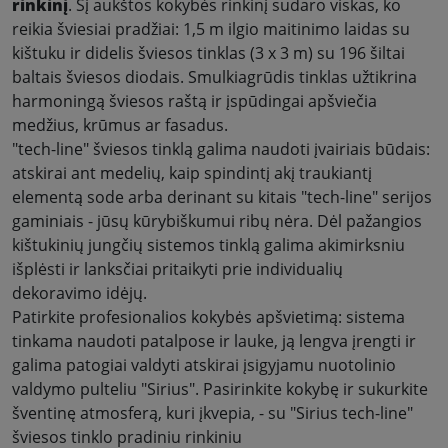
rinkinį
. Šį aukštos kokybės rinkinį sudaro viskas, ko
reikia šviesiai pradžiai: 1,5 m ilgio maitinimo laidas su
kištuku ir didelis šviesos tinklas (3 x 3 m) su 196 šiltai
baltais šviesos diodais. Smulkiagrūdis tinklas užtikrina
harmoningą šviesos raštą ir įspūdingai apšviečia
medžius, krūmus ar fasadus
.
"tech-line" šviesos tinklą galima naudoti įvairiais būdais:
atskirai ant medelių, kaip spindintį akį traukiantį
elementą sode arba derinant su kitais "tech-line" serijos
gaminiais - jūsų kūrybiškumui ribų nėra. Dėl pažangios
kištukinių jungčių sistemos tinklą galima akimirksniu
išplėsti ir lanksčiai pritaikyti prie individualių
dekoravimo idėjų
.
Patirkite profesionalios kokybės apšvietimą: sistema
tinkama naudoti patalpose ir lauke, ją lengva įrengti ir
galima patogiai valdyti atskirai įsigyjamu nuotolinio
valdymo pulteliu "Sirius". Pasirinkite kokybę ir sukurkite
šventinę atmosferą, kuri įkvepia, - su "Sirius tech-line"
šviesos tinklo pradiniu rinkiniu