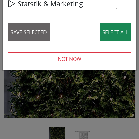
Statstik & Marketing
St
SAVE SELECTED
SELECT ALL
‹
›
NOT NOW