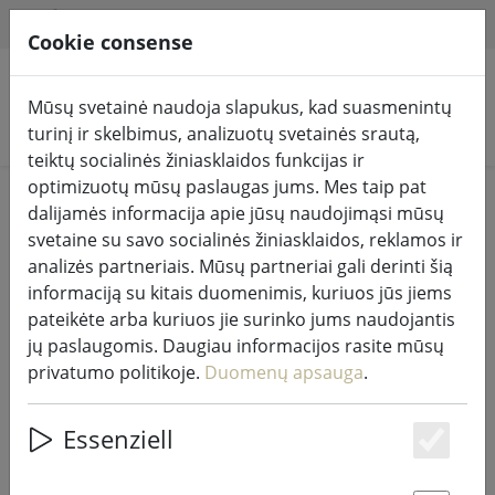
HILFE & SUPPORT
LT
Cookie consense
Mūsų svetainė naudoja slapukus, kad suasmenintų
Ieškoti produktų
turinį ir skelbimus, analizuotų svetainės srautą,
teiktų socialinės žiniasklaidos funkcijas ir
optimizuotų mūsų paslaugas jums. Mes taip pat
Home
Pasakų žibintai ir apšvietimas
Pasakų žibintai
dalijamės informacija apie jūsų naudojimąsi mūsų
svetaine su savo socialinės žiniasklaidos, reklamos ir
analizės partneriais. Mūsų partneriai gali derinti šią
informaciją su kitais duomenimis, kuriuos jūs jiems
pateikėte arba kuriuos jie surinko jums naudojantis
"Sirius Tech-Line" šviesos tinklo
jų paslaugomis. Daugiau informacijos rasite mūsų
pradinis rinkinys 196 LED šiltai
privatumo politikoje.
Duomenų apsauga
.
balta 3 x 3 m lauko 230V juoda
Essenziell
Es