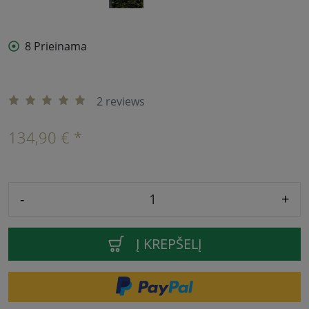
8 Prieinama
2 reviews
134,90 € *
-
+
Į KREPŠELĮ