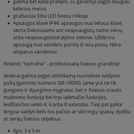
galima bet kada pratęsti, su garantija įsigyti daugiau
kelerius metus
gražiausia šilta LED šviesa rinkoje
Apsaugos klasė IP44: apsaugos nuo lietaus klasė,
skirta šviestuvams ant neapsaugotų namo sienų
arba neapsaugotose įėjimo vietose. Užtikrina
apsaugą nuo vandens purslų iš visų pusių. Nėra
atsparus vandeniui.
Rinkitės "tech-line" - profesionalią šviesos grandinę!
Atskirai galima įsigyti atitinkamą nuotolinio valdymo
pultą (gaminio numeris SIR-10000). Jame yra ne tik
įjungimo ir išjungimo mygtukai, bet ir šviesos srauto
mažinimo funkcija bei trys laikmačio funkcijos,
leidžiančios veikti 4, 6 arba 8 valandas. Taip pat galite
lengvai valdyti kelis tos pačios ar skirtingų spalvų, dydžių
ar serijų šviesos objektus.
Ilgis: 3 x 3 m