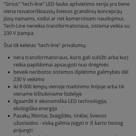
"Sirius" "tech-line" LED lauko apšvietimo serija yra bene
viena novatoriškiausių šviesos grandinių koncepcijų
jūsų namams, sodui ar net komerciniam naudojimui.
Tech-Line nereikia transformatoriaus, sistema veikia su
230 V įtampa.
Štai tik keletas "tech-line" privalumų:
nėra transformatoriaus, kuris gali sulūžti arba kurį
reikia papildomai apsaugoti nuo drėgmės
beveik neribotos sistemos išplėtimo galimybės dėl
230 V veikimo
iki 8 000 lempų vienoje maitinimo linijoje arba tik
viename kištukiniame lizdelyje
ilgaamžė ir ekonomiška LED technologija,
ekologiška energija
Pasakų žibintai, žvaigždės, tinklai, šviesos
užuolaidos - viską galima įsigyti ir iš karto tiesiog
prijungti