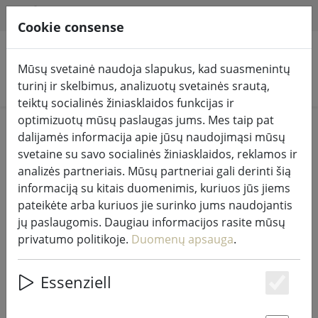
HILFE & SUPPORT
LT
Cookie consense
Mūsų svetainė naudoja slapukus, kad suasmenintų
Ieškoti produktų
turinį ir skelbimus, analizuotų svetainės srautą,
teiktų socialinės žiniasklaidos funkcijas ir
optimizuotų mūsų paslaugas jums. Mes taip pat
Home
Pasakų žibintai ir apšvietimas
Pasakų žibintai
dalijamės informacija apie jūsų naudojimąsi mūsų
svetaine su savo socialinės žiniasklaidos, reklamos ir
analizės partneriais. Mūsų partneriai gali derinti šią
informaciją su kitais duomenimis, kuriuos jūs jiems
pateikėte arba kuriuos jie surinko jums naudojantis
"Sirius Tech-Line" pasakų žibintų
jų paslaugomis. Daugiau informacijos rasite mūsų
skirstymo žiedas 5 rankų 230V 10
privatumo politikoje.
Duomenų apsauga
.
cm juodas
Essenziell
Es