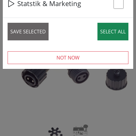
19% DISCOUNT
Statstik & Marketing
St
SAVE SELECTED
SELECT ALL
‹
›
NOT NOW