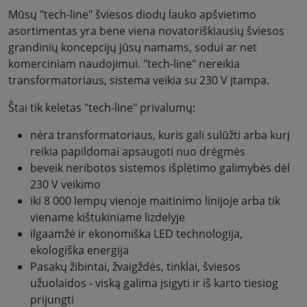
Mūsų "tech-line" šviesos diodų lauko apšvietimo
asortimentas yra bene viena novatoriškiausių šviesos
grandinių koncepcijų jūsų namams, sodui ar net
komerciniam naudojimui. "tech-line" nereikia
transformatoriaus, sistema veikia su 230 V įtampa.
Štai tik keletas "tech-line" privalumų:
nėra transformatoriaus, kuris gali sulūžti arba kurį
reikia papildomai apsaugoti nuo drėgmės
beveik neribotos sistemos išplėtimo galimybės dėl
230 V veikimo
iki 8 000 lempų vienoje maitinimo linijoje arba tik
viename kištukiniame lizdelyje
ilgaamžė ir ekonomiška LED technologija,
ekologiška energija
Pasakų žibintai, žvaigždės, tinklai, šviesos
užuolaidos - viską galima įsigyti ir iš karto tiesiog
prijungti