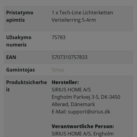
Pristatymo
1 x Tech-Line Lichterketten
apimtis
Verteilerring 5-Arm
Užsakymo
75783
numeris
EAN
5707310757833
Gamintojas
Sirius
Produktsicherhe
Hersteller:
it
SIRIUS HOME A/S
Engholm Parkvej 3-5, DK-3450
Allerød, Dänemark
E-Mail: support@sirius.dk
Verantwortliche Person:
SIRIUS HOME A/S, Engholm