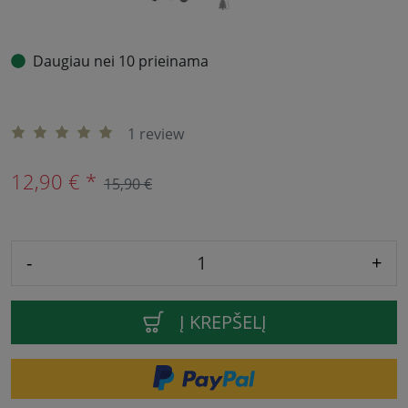
Daugiau nei 10 prieinama
1 review
12,90 € *
15,90 €
-
+
Į KREPŠELĮ