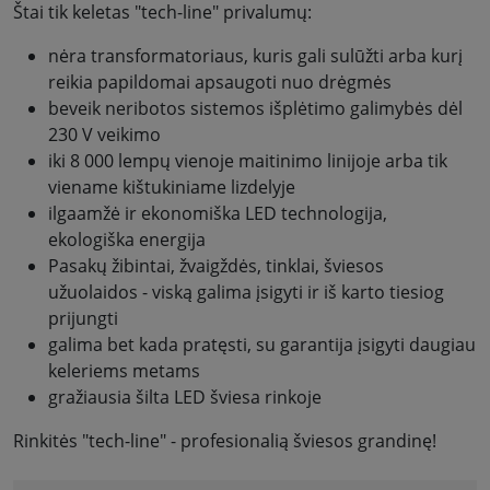
Štai tik keletas "tech-line" privalumų:
nėra transformatoriaus, kuris gali sulūžti arba kurį
reikia papildomai apsaugoti nuo drėgmės
beveik neribotos sistemos išplėtimo galimybės dėl
230 V veikimo
iki 8 000 lempų vienoje maitinimo linijoje arba tik
viename kištukiniame lizdelyje
ilgaamžė ir ekonomiška LED technologija,
ekologiška energija
Pasakų žibintai, žvaigždės, tinklai, šviesos
užuolaidos - viską galima įsigyti ir iš karto tiesiog
prijungti
galima bet kada pratęsti, su garantija įsigyti daugiau
keleriems metams
gražiausia šilta LED šviesa rinkoje
Rinkitės "tech-line" - profesionalią šviesos grandinę!