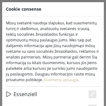
HILFE & SUPPORT
LT
Cookie consense
Mūsų svetainė naudoja slapukus, kad suasmenintų
Ieškoti produktų
turinį ir skelbimus, analizuotų svetainės srautą,
teiktų socialinės žiniasklaidos funkcijas ir
optimizuotų mūsų paslaugas jums. Mes taip pat
Home
Pasakų žibintai ir apšvietimas
Pasakų žibintai
dalijamės informacija apie jūsų naudojimąsi mūsų
svetaine su savo socialinės žiniasklaidos, reklamos ir
analizės partneriais. Mūsų partneriai gali derinti šią
informaciją su kitais duomenimis, kuriuos jūs jiems
pateikėte arba kuriuos jie surinko jums naudojantis
"Sirius Tech-Line" pasakų šviesų
jų paslaugomis. Daugiau informacijos rasite mūsų
ilgintuvas 230V 15 m juodas
privatumo politikoje.
Duomenų apsauga
.
Essenziell
Es