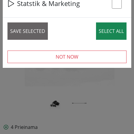
Statstik & Marketing
St
‹
›
SAVE SELECTED
SELECT ALL
NOT NOW
4 Prieinama