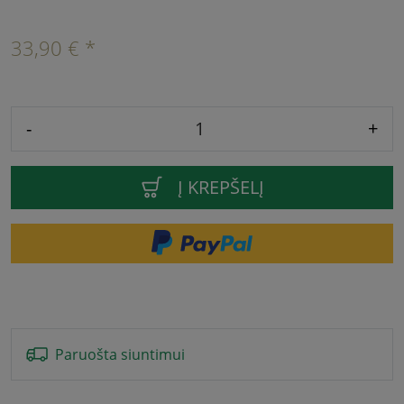
33,90 € *
-
+
Į KREPŠELĮ
Paruošta siuntimui