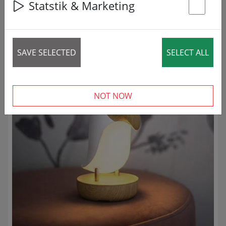
Statstik & Marketing
29 articles
St
SUMAŽINTA!
SAVE SELECTED
SELECT ALL
NOT NOW