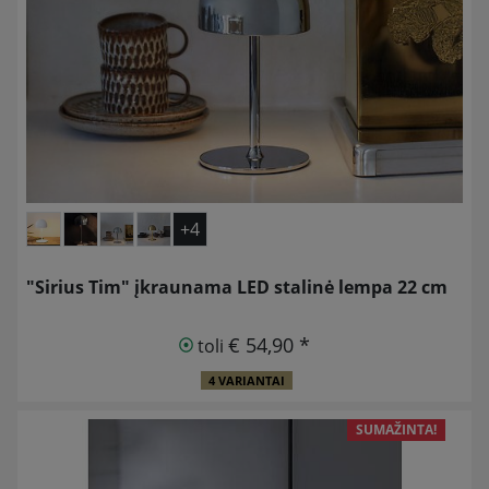
+4
"Sirius Tim" įkraunama LED stalinė lempa 22 cm
€ 54,90 *
toli
4 VARIANTAI
SUMAŽINTA!