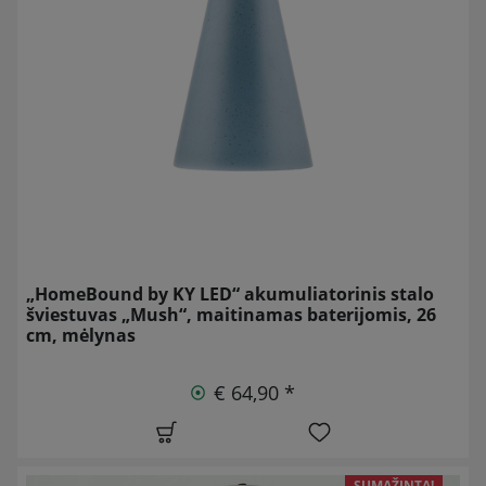
„HomeBound by KY LED“ akumuliatorinis stalo
šviestuvas „Mush“, maitinamas baterijomis, 26
cm, mėlynas
€ 64,90 *
SUMAŽINTA!