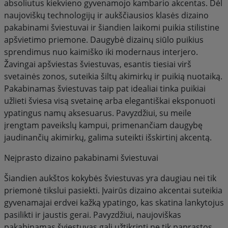
absoliutus kiekvieno gyvenamojo kambario akcentas. Dėl
naujoviškų technologijų ir aukščiausios klasės dizaino
pakabinami šviestuvai ir šiandien laikomi puikia stilistine
apšvietimo priemone. Daugybė dizainų siūlo puikius
sprendimus nuo kaimiško iki modernaus interjero.
Žavingai apšviestas šviestuvas, esantis tiesiai virš
svetainės zonos, suteikia šiltų akimirkų ir puikią nuotaiką.
Pakabinamas šviestuvas taip pat idealiai tinka puikiai
užlieti šviesa visą svetainę arba elegantiškai eksponuoti
ypatingus namų aksesuarus. Pavyzdžiui, su meile
įrengtam paveikslų kampui, primenančiam daugybę
jaudinančių akimirkų, galima suteikti išskirtinį akcentą.
Neįprasto dizaino pakabinami šviestuvai
Šiandien aukštos kokybės šviestuvas yra daugiau nei tik
priemonė tikslui pasiekti. Įvairūs dizaino akcentai suteikia
gyvenamajai erdvei kažką ypatingo, kas skatina lankytojus
pasilikti ir jaustis gerai. Pavyzdžiui, naujoviškas
pakabinamas šviestuvas gali užtikrinti ne tik paprastos