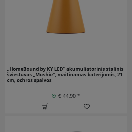
„HomeBound by KY LED“ akumuliatorinis stalinis
šviestuvas „Mushie“, maitinamas baterijomis, 21
cm, ochros spalvos
€ 44,90 *