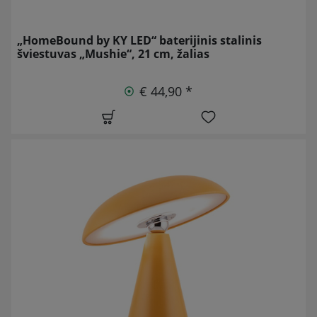
„HomeBound by KY LED“ baterijinis stalinis
šviestuvas „Mushie“, 21 cm, žalias
€ 44,90 *