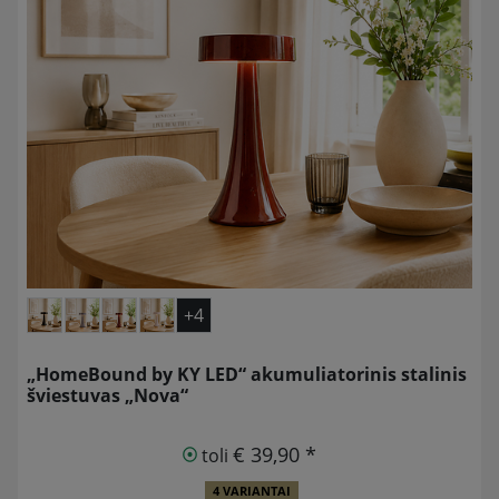
+4
„HomeBound by KY LED“ akumuliatorinis stalinis
šviestuvas „Nova“
€ 39,90 *
toli
4 VARIANTAI