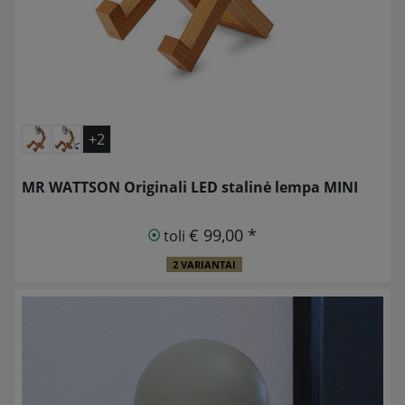
+2
MR WATTSON Originali LED stalinė lempa MINI
€ 99,00 *
toli
2 VARIANTAI