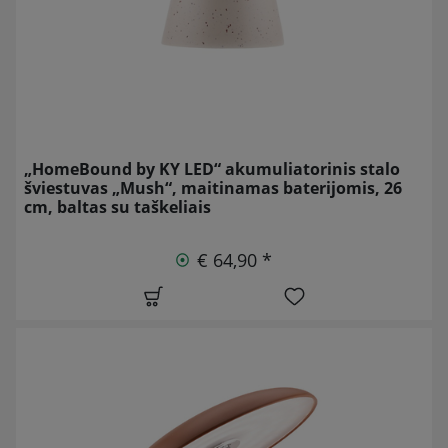
„HomeBound by KY LED“ akumuliatorinis stalo
šviestuvas „Mush“, maitinamas baterijomis, 26
cm, baltas su taškeliais
€ 64,90 *