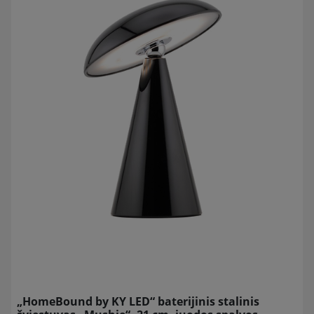
„HomeBound by KY LED“ baterijinis stalinis