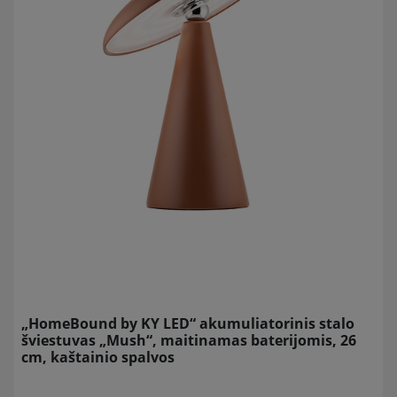
„HomeBound by KY LED“ akumuliatorinis stalo
šviestuvas „Mush“, maitinamas baterijomis, 26
cm, kaštainio spalvos