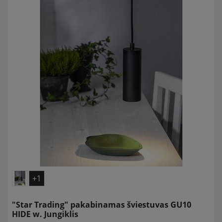
+1
"Star Trading" pakabinamas šviestuvas GU10
HIDE w. Jungiklis