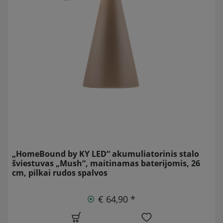
„HomeBound by KY LED“ akumuliatorinis stalo
šviestuvas „Mush“, maitinamas baterijomis, 26
cm, pilkai rudos spalvos
€ 64,90 *