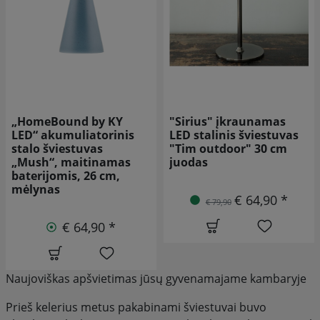
"Sirius" įkraunamas
„HomeBound by KY
LED stalinis šviestuvas
LED“ baterijinis stalinis
"Tim outdoor" 30 cm
šviestuvas „Mushie“, 21
juodas
cm, juodos spalvos
€ 64,90 *
€ 44,90 *
€ 79,90
Naujoviškas apšvietimas jūsų gyvenamajame kambaryje
Prieš kelerius metus pakabinami šviestuvai buvo