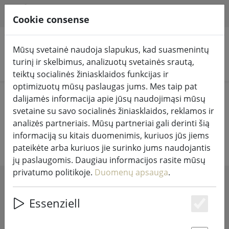
HILFE & SUPPORT
LT
Cookie consense
Mūsų svetainė naudoja slapukus, kad suasmenintų
turinį ir skelbimus, analizuotų svetainės srautą,
Ieškoti produktų
teiktų socialinės žiniasklaidos funkcijas ir
optimizuotų mūsų paslaugas jums. Mes taip pat
Home
Pasakų žibintai ir apšvietimas
Šviestuvai
dalijamės informacija apie jūsų naudojimąsi mūsų
svetaine su savo socialinės žiniasklaidos, reklamos ir
Dizaino lempos ir šviestuvai
analizės partneriais. Mūsų partneriai gali derinti šią
informaciją su kitais duomenimis, kuriuos jūs jiems
pateikėte arba kuriuos jie surinko jums naudojantis
jų paslaugomis. Daugiau informacijos rasite mūsų
privatumo politikoje.
Duomenų apsauga
.
SHOW FILTERS
Essenziell
Es