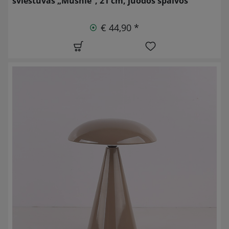
šviestuvas „Mushie“, 21 cm, juodos spalvos
€ 44,90 *