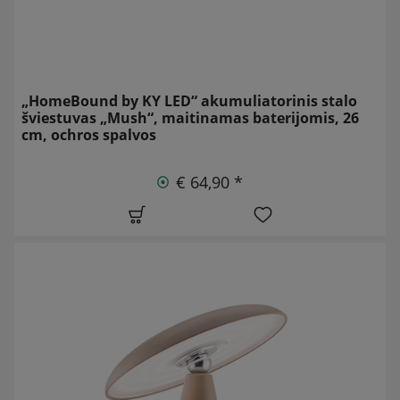
„HomeBound by KY LED“ akumuliatorinis stalo
šviestuvas „Mush“, maitinamas baterijomis, 26
cm, ochros spalvos
€ 64,90 *