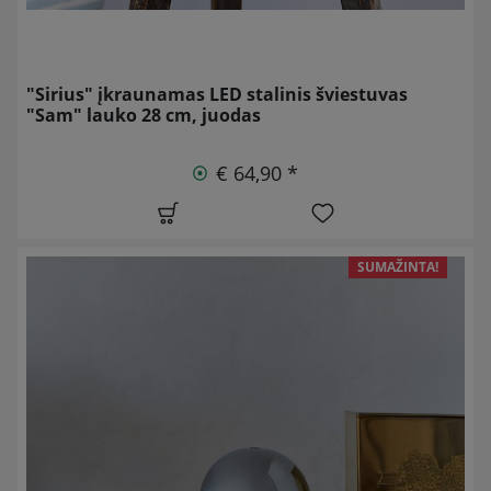
"Sirius" įkraunamas LED stalinis šviestuvas
"Sam" lauko 28 cm, juodas
€ 64,90 *
SUMAŽINTA!