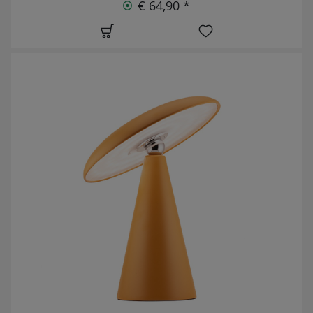
€ 64,90 *