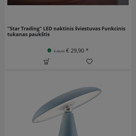
"Star Trading" LED naktinis šviestuvas Funkcinis
tukanas paukštis
€ 29,90 *
€ 38,90