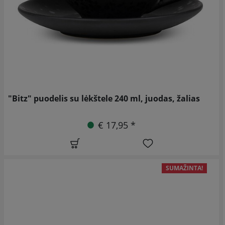
"Bitz" puodelis su lėkštele 240 ml, juodas, žalias
€ 17,95 *
SUMAŽINTA!