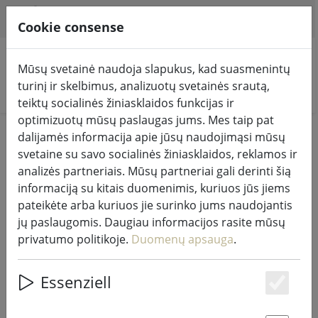
HILFE & SUPPORT
LT
Cookie consense
Mūsų svetainė naudoja slapukus, kad suasmenintų
turinį ir skelbimus, analizuotų svetainės srautą,
Ieškoti produktų
teiktų socialinės žiniasklaidos funkcijas ir
optimizuotų mūsų paslaugas jums. Mes taip pat
Home
Virtuvė ir maistas
dalijamės informacija apie jūsų naudojimąsi mūsų
svetaine su savo socialinės žiniasklaidos, reklamos ir
Virtuvės reikmenys papildo
analizės partneriais. Mūsų partneriai gali derinti šią
informaciją su kitais duomenimis, kuriuos jūs jiems
kiekvieną virtuvę
pateikėte arba kuriuos jie surinko jums naudojantis
jų paslaugomis. Daugiau informacijos rasite mūsų
115 Products
privatumo politikoje.
Duomenų apsauga
.
Essenziell
Unterkategorien
Es