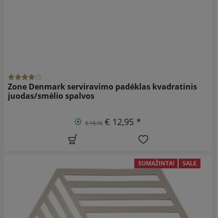
Zone Denmark serviravimo padėklas kvadratinis
juodas/smėlio spalvos
€ 12,95 *
€ 18,95
SUMAŽINTA!
SALE