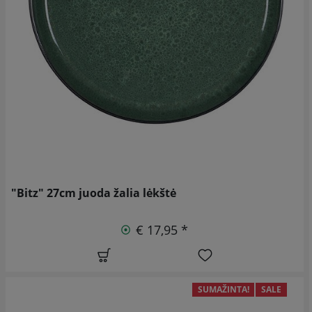
"Bitz" 27cm juoda žalia lėkštė
€ 17,95 *
SUMAŽINTA!
SALE