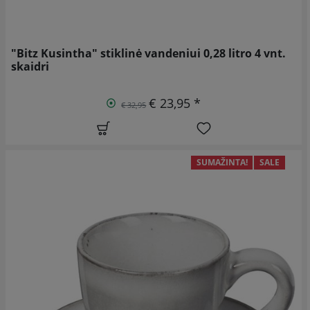
"Bitz Kusintha" stiklinė vandeniui 0,28 litro 4 vnt.
skaidri
€ 23,95 *
€ 32,95
SUMAŽINTA!
SALE