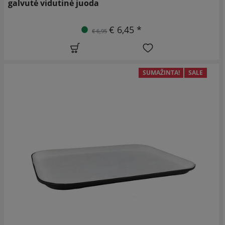
galvutė vidutinė juoda
€ 6,45 *
€ 6,95
SUMAŽINTA!
SALE