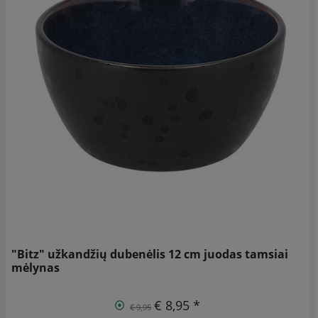
"Bitz" užkandžių dubenėlis 12 cm juodas tamsiai
mėlynas
€ 8,95 *
€ 9,95