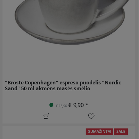
"Broste Copenhagen" espreso puodelis "Nordic
Sand" 50 ml akmens masės smėlio
€ 9,90 *
€ 15,90
SUMAŽINTA!
SALE