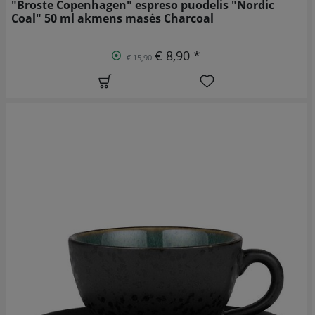
"Broste Copenhagen" espreso puodelis "Nordic
Coal" 50 ml akmens masės Charcoal
€ 8,90 *
€ 15,90