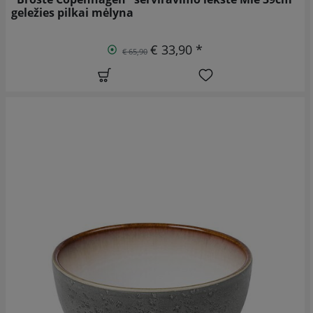
geležies pilkai mėlyna
€ 33,90 *
€ 65,90