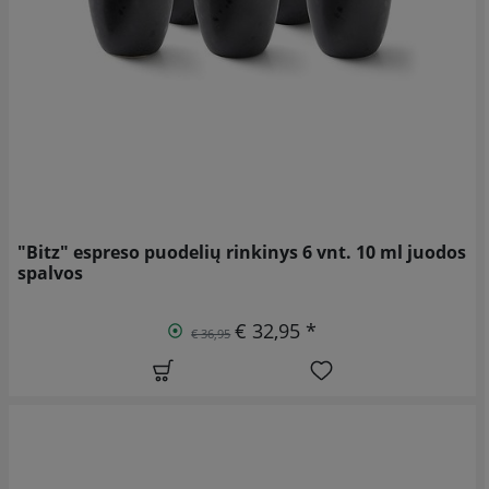
"Bitz" espreso puodelių rinkinys 6 vnt. 10 ml juodos
spalvos
€ 32,95 *
€ 36,95