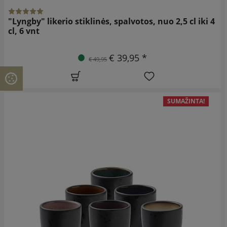
"Lyngby" likerio stiklinės, spalvotos, nuo 2,5 cl iki 4
cl, 6 vnt
€ 39,95 *
€ 49,95
SUMAŽINTA!