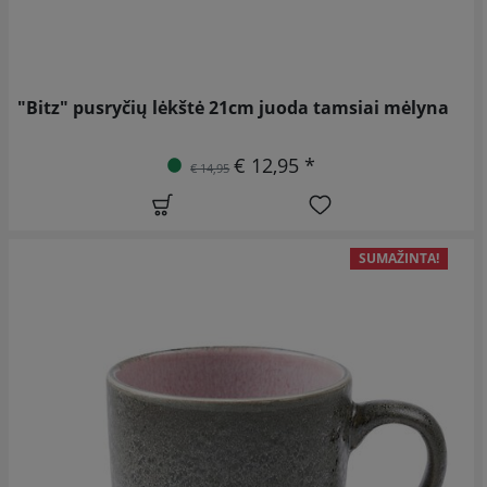
"Bitz" pusryčių lėkštė 21cm juoda tamsiai mėlyna
€ 12,95 *
€ 14,95
SUMAŽINTA!