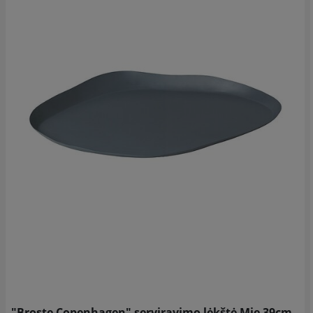
"Broste Copenhagen" serviravimo lėkštė Mie 39cm