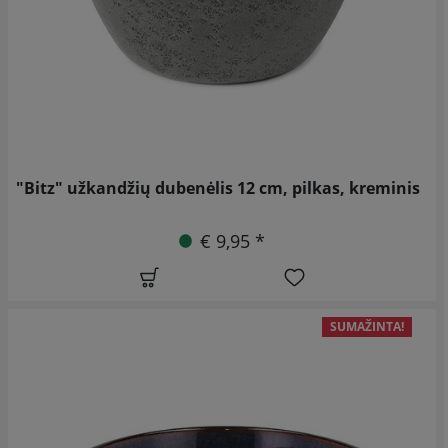
"Bitz" užkandžių dubenėlis 12 cm, pilkas, kreminis
€ 9,95 *
SUMAŽINTA!