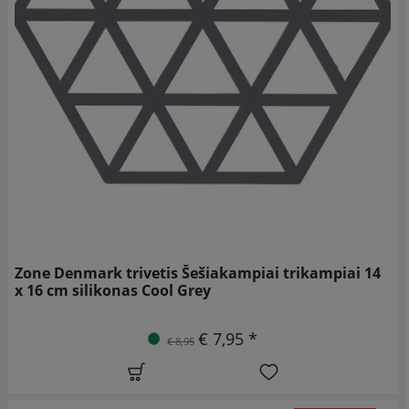
Zone Denmark trivetis Šešiakampiai trikampiai 14
x 16 cm silikonas Cool Grey
€ 7,95 *
€ 8,95