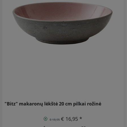
"Bitz" makaronų lėkštė 20 cm pilkai rožinė
€ 16,95 *
€ 18,95