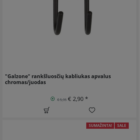
"Galzone" rankšluosčių kabliukas apvalus
chromas/juodas
€ 2,90 *
€ 5,95
SUMAŽINTA!
SALE