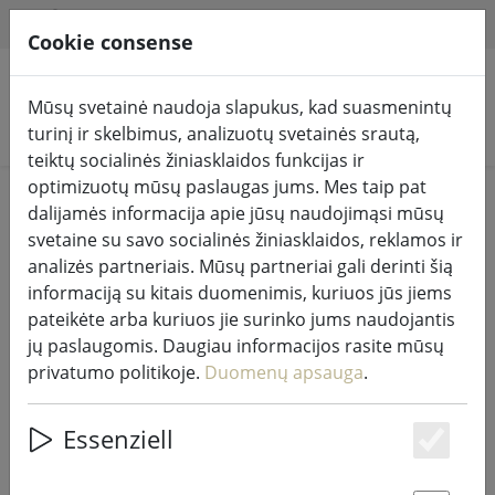
HILFE & SUPPORT
LT
Cookie consense
Mūsų svetainė naudoja slapukus, kad suasmenintų
Ieškoti produktų
turinį ir skelbimus, analizuotų svetainės srautą,
teiktų socialinės žiniasklaidos funkcijas ir
optimizuotų mūsų paslaugas jums. Mes taip pat
įspaudas
dalijamės informacija apie jūsų naudojimąsi mūsų
svetaine su savo socialinės žiniasklaidos, reklamos ir
analizės partneriais. Mūsų partneriai gali derinti šią
Meilon GmbH
informaciją su kitais duomenimis, kuriuos jūs jiems
Konrado Zuse žiedas 31
pateikėte arba kuriuos jie surinko jums naudojantis
53424 Remagenas
jų paslaugomis. Daugiau informacijos rasite mūsų
Vokietija
privatumo politikoje.
Duomenų apsauga
.
El. paštas: support@meilon.de
Essenziell
Tel.: +49 (0)2642 / 40 52 88 0
Es
Faksas: +49 (0)2642 / 40 52 88 1