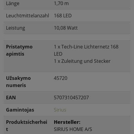
Länge
1,70 m
Leuchtmittelanzahl
168 LED
Leistung
10,08 Watt
Pristatymo
1 x Tech-Line Lichternetz 168
apimtis
LED
1 x Zuleitung und Stecker
Užsakymo
45720
numeris
EAN
5707310457207
Gamintojas
Sirius
Produktsicherhei
Hersteller:
t
SIRIUS HOME A/S