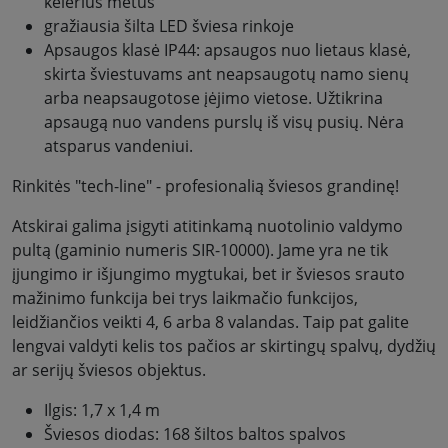
kelerius metus
gražiausia šilta LED šviesa rinkoje
Apsaugos klasė IP44: apsaugos nuo lietaus klasė,
skirta šviestuvams ant neapsaugotų namo sienų
arba neapsaugotose įėjimo vietose. Užtikrina
apsaugą nuo vandens purslų iš visų pusių. Nėra
atsparus vandeniui.
Rinkitės "tech-line" - profesionalią šviesos grandinę!
Atskirai galima įsigyti atitinkamą nuotolinio valdymo
pultą (gaminio numeris SIR-10000). Jame yra ne tik
įjungimo ir išjungimo mygtukai, bet ir šviesos srauto
mažinimo funkcija bei trys laikmačio funkcijos,
leidžiančios veikti 4, 6 arba 8 valandas. Taip pat galite
lengvai valdyti kelis tos pačios ar skirtingų spalvų, dydžių
ar serijų šviesos objektus.
Ilgis: 1,7 x 1,4 m
Šviesos diodas: 168 šiltos baltos spalvos