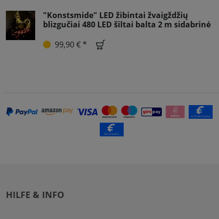
"Konstsmide" LED žibintai žvaigždžių
blizgučiai 480 LED šiltai balta 2 m sidabrinė
99,90 € *
HILFE & INFO