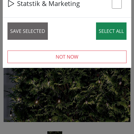
Statstik & Marketing
St
SAVE SELECTED
SELECT ALL
‹
›
NOT NOW