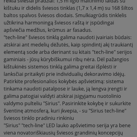
reikia šviesiai pradžiai: 1,5 m ilgio maitinimo laidas su
kištuku ir didelis šviesos tinklas (1,7 x 1,4 m) su 168 šiltos
baltos spalvos šviesos diodais. Smulkiagrūdis tinklelis
užtikrina harmoningą šviesos raštą ir įspūdingai
apšviečia medžius, krūmus ar fasadus
.
"tech-line" šviesos tinklą galima naudoti įvairiais būdais:
atskirai ant medelių dėžutės, kaip spindintį akį traukiantį
elementą sode arba derinant su kitais "tech-line" serijos
gaminiais - jūsų kūrybiškumui ribų nėra. Dėl pažangios
kištukinės sistemos tinklą galima greitai išplėsti ir
lanksčiai pritaikyti prie individualių dekoravimo idėjų
.
Patirkite profesionalios kokybės apšvietimą: sistema
tinkama naudoti patalpose ir lauke, ją lengva įrengti ir
galima patogiai valdyti atskirai įsigyjamu nuotolinio
valdymo pulteliu "Sirius". Pasirinkite kokybę ir sukurkite
šventinę atmosferą, kuri įkvepia, - su "Sirius tech-line"
šviesos tinklo pradiniu rinkiniu
"Sirius" "tech-line" LED lauko apšvietimo serija yra bene
viena novatoriškiausių šviesos grandinių koncepcijų