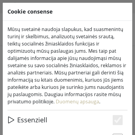
HILFE & SUPPORT
LT
Cookie consense
Mūsų svetainė naudoja slapukus, kad suasmenintų
Ieškoti produktų
turinį ir skelbimus, analizuotų svetainės srautą,
teiktų socialinės žiniasklaidos funkcijas ir
optimizuotų mūsų paslaugas jums. Mes taip pat
Home
Pasakų žibintai ir apšvietimas
Pasakų žibintai
dalijamės informacija apie jūsų naudojimąsi mūsų
svetaine su savo socialinės žiniasklaidos, reklamos ir
analizės partneriais. Mūsų partneriai gali derinti šią
informaciją su kitais duomenimis, kuriuos jūs jiems
pateikėte arba kuriuos jie surinko jums naudojantis
"Sirius Tech-Line" šviesos tinklo
jų paslaugomis. Daugiau informacijos rasite mūsų
pradinis rinkinys 168 LED šiltai
privatumo politikoje.
Duomenų apsauga
.
baltos spalvos lauko 1,7 x 1,4 m
230V juodas
Essenziell
Es