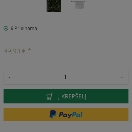
6 Prieinama
99,90 € *
-
+
Į KREPŠELĮ