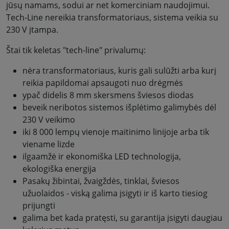
jūsų namams, sodui ar net komerciniam naudojimui.
Tech-Line nereikia transformatoriaus, sistema veikia su
230 V įtampa.
Štai tik keletas "tech-line" privalumų:
nėra transformatoriaus, kuris gali sulūžti arba kurį
reikia papildomai apsaugoti nuo drėgmės
ypač didelis 8 mm skersmens šviesos diodas
beveik neribotos sistemos išplėtimo galimybės dėl
230 V veikimo
iki 8 000 lempų vienoje maitinimo linijoje arba tik
viename lizde
ilgaamžė ir ekonomiška LED technologija,
ekologiška energija
Pasakų žibintai, žvaigždės, tinklai, šviesos
užuolaidos - viską galima įsigyti ir iš karto tiesiog
prijungti
galima bet kada pratęsti, su garantija įsigyti daugiau