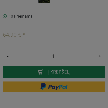
10 Prieinama
64,90 € *
-
+
Į KREPŠELĮ