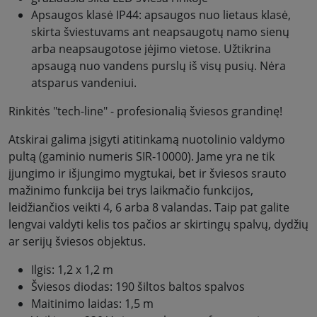
Apsaugos klasė IP44: apsaugos nuo lietaus klasė,
skirta šviestuvams ant neapsaugotų namo sienų
arba neapsaugotose įėjimo vietose. Užtikrina
apsaugą nuo vandens purslų iš visų pusių. Nėra
atsparus vandeniui.
Rinkitės "tech-line" - profesionalią šviesos grandinę!
Atskirai galima įsigyti atitinkamą nuotolinio valdymo
pultą (gaminio numeris SIR-10000). Jame yra ne tik
įjungimo ir išjungimo mygtukai, bet ir šviesos srauto
mažinimo funkcija bei trys laikmačio funkcijos,
leidžiančios veikti 4, 6 arba 8 valandas. Taip pat galite
lengvai valdyti kelis tos pačios ar skirtingų spalvų, dydžių
ar serijų šviesos objektus.
Ilgis: 1,2 x 1,2 m
Šviesos diodas: 190 šiltos baltos spalvos
Maitinimo laidas: 1,5 m