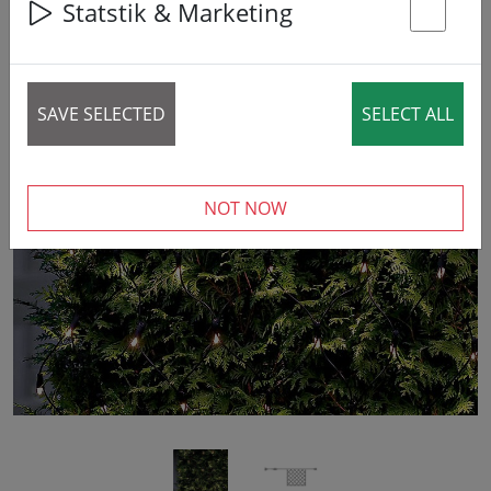
Statstik & Marketing
St
SAVE SELECTED
SELECT ALL
‹
›
NOT NOW