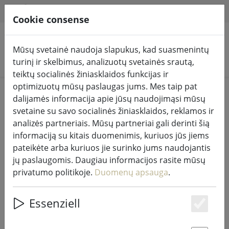
HILFE & SUPPORT
LT
Cookie consense
Mūsų svetainė naudoja slapukus, kad suasmenintų
Ieškoti produktų
turinį ir skelbimus, analizuotų svetainės srautą,
teiktų socialinės žiniasklaidos funkcijas ir
optimizuotų mūsų paslaugas jums. Mes taip pat
Home
Pasakų žibintai ir apšvietimas
Pasakų žibintai
dalijamės informacija apie jūsų naudojimąsi mūsų
svetaine su savo socialinės žiniasklaidos, reklamos ir
analizės partneriais. Mūsų partneriai gali derinti šią
informaciją su kitais duomenimis, kuriuos jūs jiems
pateikėte arba kuriuos jie surinko jums naudojantis
"Sirius Tech-Line" šviesos tinklo
jų paslaugomis. Daugiau informacijos rasite mūsų
pradinis rinkinys 90 LED šilta balta
privatumo politikoje.
Duomenų apsauga
.
lauko 1,2 x 1,2 m 230V juoda
Essenziell
Es