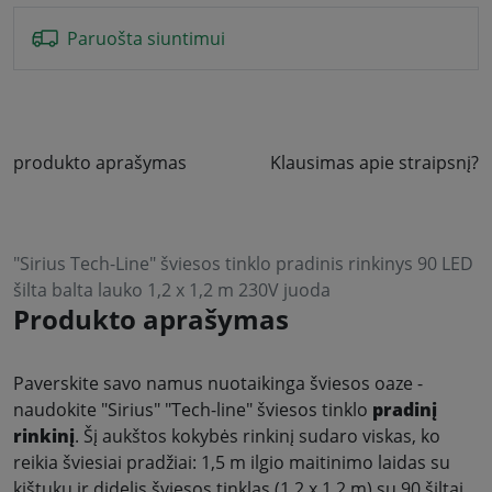
Paruošta siuntimui
produkto aprašymas
Klausimas apie straipsnį?
"Sirius Tech-Line" šviesos tinklo pradinis rinkinys 90 LED
šilta balta lauko 1,2 x 1,2 m 230V juoda
Produkto aprašymas
Paverskite savo namus nuotaikinga šviesos oaze -
naudokite "Sirius" "Tech-line" šviesos tinklo
pradinį
rinkinį
. Šį aukštos kokybės rinkinį sudaro viskas, ko
reikia šviesiai pradžiai: 1,5 m ilgio maitinimo laidas su
kištuku ir didelis šviesos tinklas (1,2 x 1,2 m) su 90 šiltai