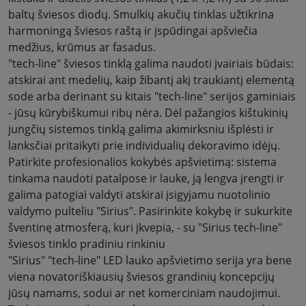
baltų šviesos diodų. Smulkių akučių tinklas užtikrina
harmoningą šviesos raštą ir įspūdingai apšviečia
medžius, krūmus ar fasadus
.
"tech-line" šviesos tinklą galima naudoti įvairiais būdais:
atskirai ant medelių, kaip žibantį akį traukiantį elementą
sode arba derinant su kitais "tech-line" serijos gaminiais
- jūsų kūrybiškumui ribų nėra. Dėl pažangios kištukinių
jungčių sistemos tinklą galima akimirksniu išplėsti ir
lanksčiai pritaikyti prie individualių dekoravimo idėjų
.
Patirkite profesionalios kokybės apšvietimą: sistema
tinkama naudoti patalpose ir lauke, ją lengva įrengti ir
galima patogiai valdyti atskirai įsigyjamu nuotolinio
valdymo pulteliu "Sirius". Pasirinkite kokybę ir sukurkite
šventinę atmosferą, kuri įkvepia, - su "Sirius tech-line"
šviesos tinklo pradiniu rinkiniu
"Sirius" "tech-line" LED lauko apšvietimo serija yra bene
viena novatoriškiausių šviesos grandinių koncepcijų
jūsų namams, sodui ar net komerciniam naudojimui.