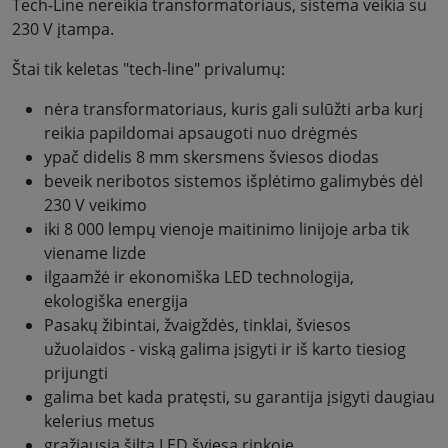
Tech-Line nereikia transformatoriaus, sistema veikia su
230 V įtampa.
Štai tik keletas "tech-line" privalumų:
nėra transformatoriaus, kuris gali sulūžti arba kurį
reikia papildomai apsaugoti nuo drėgmės
ypač didelis 8 mm skersmens šviesos diodas
beveik neribotos sistemos išplėtimo galimybės dėl
230 V veikimo
iki 8 000 lempų vienoje maitinimo linijoje arba tik
viename lizde
ilgaamžė ir ekonomiška LED technologija,
ekologiška energija
Pasakų žibintai, žvaigždės, tinklai, šviesos
užuolaidos - viską galima įsigyti ir iš karto tiesiog
prijungti
galima bet kada pratęsti, su garantija įsigyti daugiau
kelerius metus
gražiausia šilta LED šviesa rinkoje