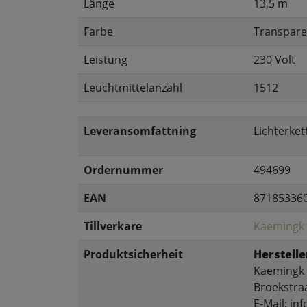
Länge
13,5 m
Farbe
Transpare
Leistung
230 Volt
Leuchtmittelanzahl
1512
Leveransomfattning
Lichterket
Ordernummer
494699
EAN
87185336
Tillverkare
Kaemingk
Produktsicherheit
Herstelle
Kaemingk 
Broekstra
E-Mail: i