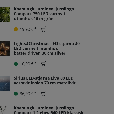
Kaemingk Lumineo ljusslinga
Compact 750 LED varmvit
utomhus 16 m grön
19,90 € *
Lights4Christmas LED-stjärna 40
LED varmvit inomhus
batteridriven 30 cm silver
16,90 € *
Sirius LED-stjärna Liva 80 LED
varmvit insida 70 cm metallvit
36,90 € *
Kaemingk Lumineo ljusslinga
Compact 1-2-glow 540 LED klassisk