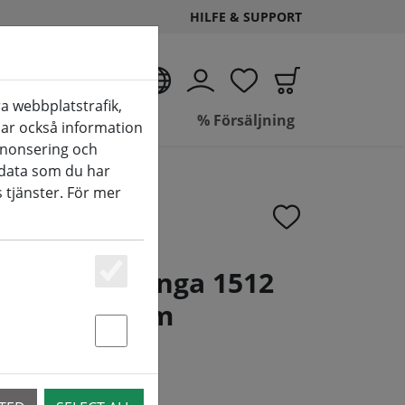
HILFE & SUPPORT
SV
a webbplatstrafik,
de
Badrum
% Försäljning
elar också information
nnonsering och
data som du har
 tjänster. För mer
neo ljusslinga 1512
Essenziell
utomhus 14 m
Statstik & Marketing
10.26 - preorder now!