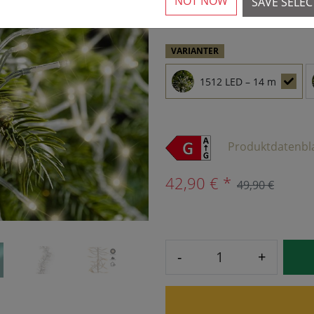
NOT NOW
SAVE SELE
›
VARIANTER
1512 LED – 14 m
Produktdatenbl
42,90 € *
49,90 €
-
+