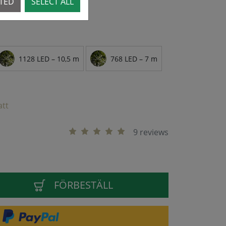
CTED
SELECT ALL
1128 LED – 10,5 m
768 LED – 7 m
att
9 reviews
FÖRBESTÄLL