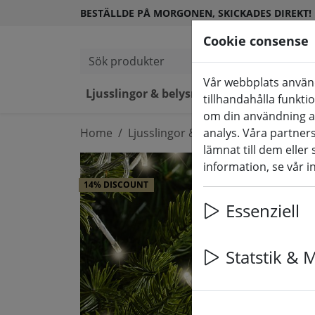
BESTÄLLDE PÅ MORGONEN, SKICKADES DIREKT!
Cookie consense
Sök produkter
Vår webbplats använd
Ljusslingor & belysning
LED-lj
tillhandahålla funkti
om din användning a
Home
Ljusslingor & belysning
analys. Våra partne
Upplyst 
lämnat till dem eller
information, se vår i
14% DISCOUNT
Essenziell
Statstik & 