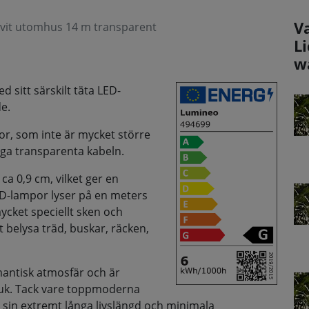
V
vit utomhus 14 m transparent
L
w
 sitt särskilt täta LED-
e.
or, som inte är mycket större
nga transparenta kabeln.
ca 0,9 cm, vilket ger en
LED-lampor lyser på en meters
mycket speciellt sken och
t belysa träd, buskar, räcken,
mantisk atmosfär och är
uk. Tack vare toppmoderna
sin extremt långa livslängd och minimala