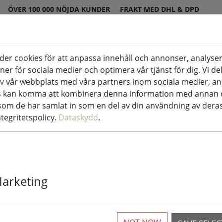
ÖVER 100 000 NÖJDA KUNDER
FRAKT MED DHL & DPD
er cookies för att anpassa innehåll och annonser, analyser
us inomhus & utomhus
Kök & mat
Boen
oner för sociala medier och optimera vår tjänst för dig. Vi d
v vår webbplats med våra partners inom sociala medier, a
rs kan komma att kombinera denna information med annan 
dekoration
 som de har samlat in som en del av din användning av deras
ntegritetspolicy.
Dataskydd
.
Kaemingk Lumi
LED varmvit 
Marketing
transparent
Available again from 16.