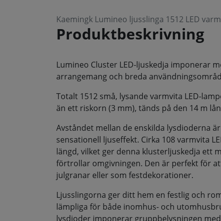
Kaemingk Lumineo ljusslinga 1512 LED varm
Produktbeskrivning
Lumineo Cluster LED-ljuskedja imponerar med
arrangemang och breda användningsområd
Totalt 1512 små, lysande varmvita LED-lamp
än ett riskorn (3 mm), tänds på den 14 m lå
Avståndet mellan de enskilda lysdioderna är 
sensationell ljuseffekt. Cirka 108 varmvita 
längd, vilket ger denna klusterljuskedja ett 
förtrollar omgivningen. Den är perfekt för at
julgranar eller som festdekorationer.
Ljusslingorna ger ditt hem en festlig och ro
lämpliga för både inomhus- och utomhusbr
lysdioder imponerar gruppbelysningen med 