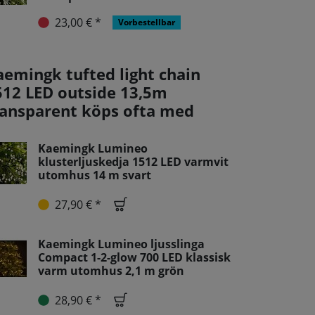
23,00 € *
Vorbestellbar
aemingk tufted light chain
512 LED outside 13,5m
ransparent köps ofta med
Kaemingk Lumineo
klusterljuskedja 1512 LED varmvit
utomhus 14 m svart
27,90 € *
Kaemingk Lumineo ljusslinga
Compact 1-2-glow 700 LED klassisk
varm utomhus 2,1 m grön
28,90 € *