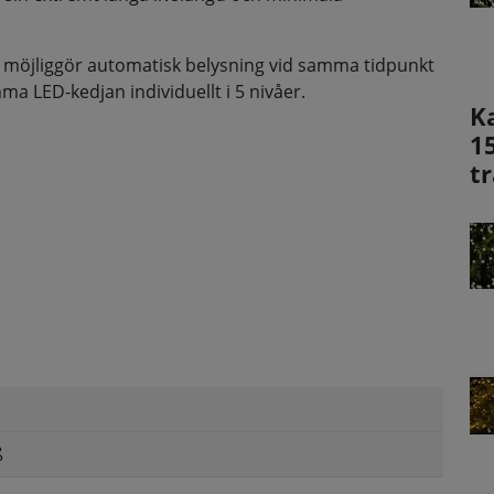
 möjliggör automatisk belysning vid samma tidpunkt
ma LED-kedjan individuellt i 5 nivåer.
K
1
t
ß