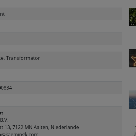
nt
te, Transformator
00834
r:
B.V.
at 13, 7122 MN Aalten, Niederlande
nfo@kaemingk.com