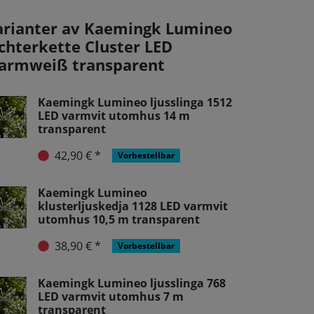
arianter av Kaemingk Lumineo
ichterkette Cluster LED
armweiß transparent
Kaemingk Lumineo ljusslinga 1512
LED varmvit utomhus 14 m
transparent
42,90 € *
Vorbestellbar
Kaemingk Lumineo
klusterljuskedja 1128 LED varmvit
utomhus 10,5 m transparent
38,90 € *
Vorbestellbar
Kaemingk Lumineo ljusslinga 768
LED varmvit utomhus 7 m
transparent