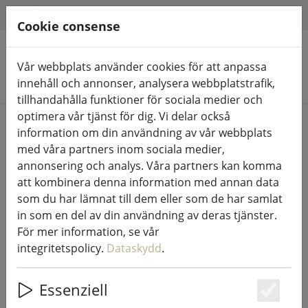
HILFE & SUPPORT
SV
Cookie consense
Vår webbplats använder cookies för att anpassa
Sök produkter
innehåll och annonser, analysera webbplatstrafik,
tillhandahålla funktioner för sociala medier och
optimera vår tjänst för dig. Vi delar också
Login
information om din användning av vår webbplats
med våra partners inom sociala medier,
annonsering och analys. Våra partners kan komma
att kombinera denna information med annan data
Sign in with Google
som du har lämnat till dem eller som de har samlat
in som en del av din användning av deras tjänster.
För mer information, se vår
integritetspolicy.
Dataskydd
.
Login with your Data
Essenziell
Your eMail
Es