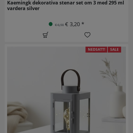
Kaemingk dekorativa stenar set om 3 med 295 ml
vardera silver
€ 3,20 *
€ 6,90
NEDSATT!
SALE