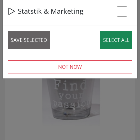
34 articles
Statstik & Marketing
St
NEDSATT!
SALE
SAVE SELECTED
SELECT ALL
NOT NOW