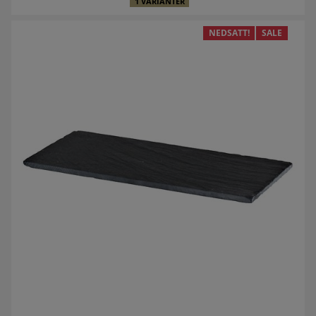
1 VARIANTER
NEDSATT!
SALE