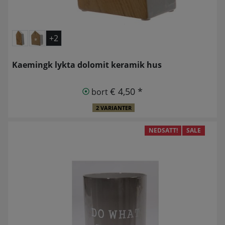
+2
Kaemingk lykta dolomit keramik hus
€ 4,50 *
bort
2 VARIANTER
NEDSATT!
SALE