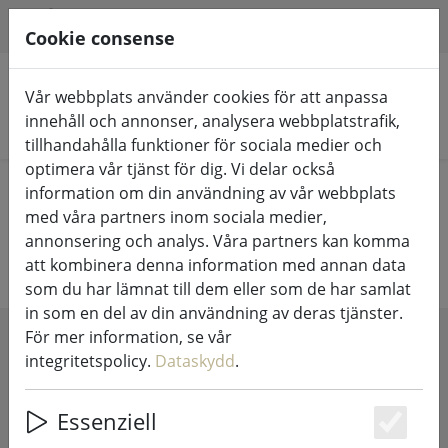
HILFE & SUPPORT
SV
Cookie consense
Vår webbplats använder cookies för att anpassa
innehåll och annonser, analysera webbplatstrafik,
Sök produkter
tillhandahålla funktioner för sociala medier och
optimera vår tjänst för dig. Vi delar också
Home
Boende
Stearinljus & lyktor
information om din användning av vår webbplats
med våra partners inom sociala medier,
Stearinljus och lyktor
annonsering och analys. Våra partners kan komma
att kombinera denna information med annan data
som du har lämnat till dem eller som de har samlat
in som en del av din användning av deras tjänster.
För mer information, se vår
SHOW FILTERS
integritetspolicy.
Dataskydd
.
Essenziell
Es