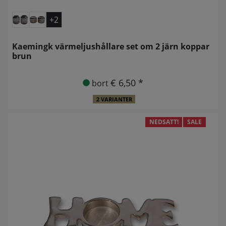
+2
Kaemingk värmeljushållare set om 2 järn koppar
brun
€ 6,50 *
bort
2 VARIANTER
NEDSATT!
SALE