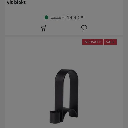
vit blekt
€ 19,90 *
€ 34,90
NEDSATT!
SALE