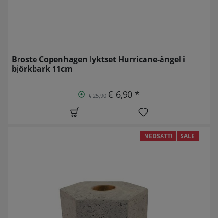
Broste Copenhagen lyktset Hurricane-ängel i
björkbark 11cm
€ 6,90 *
€ 25,90
NEDSATT!
SALE