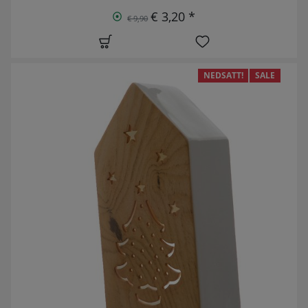
€ 3,20 *
€ 9,90
NEDSATT!
SALE