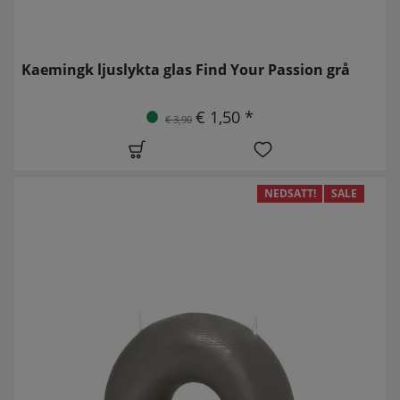
Kaemingk ljuslykta glas Find Your Passion grå
€ 1,50 *
€ 3,90
NEDSATT!
SALE