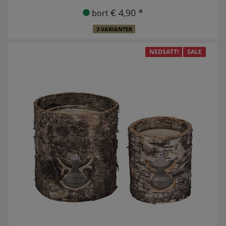
€ 4,90 *
bort
3 VARIANTER
NEDSATT!
SALE