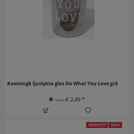
Kaemingk ljuslykta glas Do What You Love grå
€ 2,49 *
€ 6,90
NEDSATT!
SALE