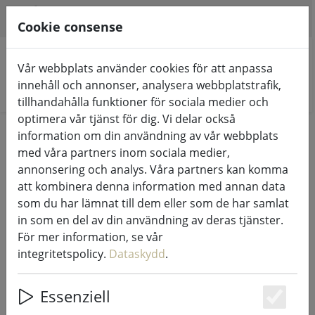
HILFE & SUPPORT
SV
Cookie consense
Vår webbplats använder cookies för att anpassa
innehåll och annonser, analysera webbplatstrafik,
Sök produkter
tillhandahålla funktioner för sociala medier och
optimera vår tjänst för dig. Vi delar också
Home
Ljusslingor & belysning
information om din användning av vår webbplats
med våra partners inom sociala medier,
Ljusslingor & belysning
annonsering och analys. Våra partners kan komma
att kombinera denna information med annan data
som du har lämnat till dem eller som de har samlat
266 Products
in som en del av din användning av deras tjänster.
För mer information, se vår
integritetspolicy.
Dataskydd
.
Unterkategorien
Essenziell
LJUSSLINGOR
UPPLYST DEKORATION
Es