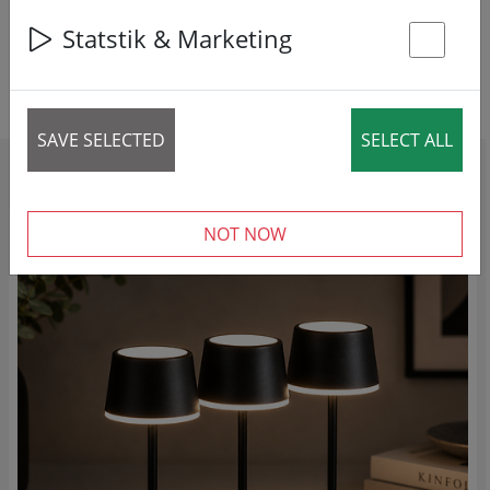
Statstik & Marketing
UPPLYSTA FÖREMÅL
ARMATURER
St
BATTERIER
SAVE SELECTED
SELECT ALL
Nya produkter i denna kategori
NOT NOW