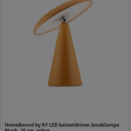
HomeBound by KY LED batteridriven bordslampa
Mush, 26 cm, ockra