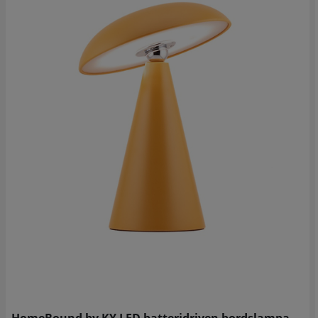
HomeBound by KY LED batteridriven bordslampa