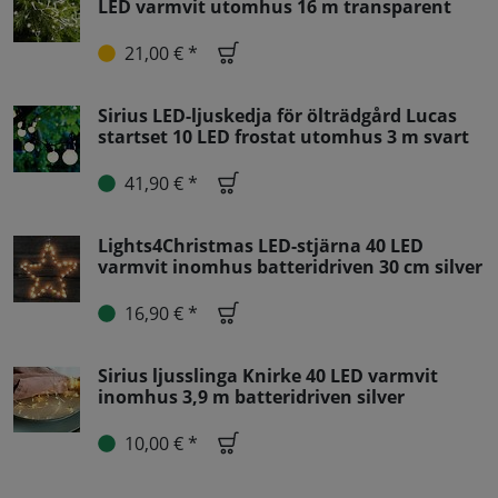
LED varmvit utomhus 16 m transparent
21,00 € *
Sirius LED-ljuskedja för ölträdgård Lucas
startset 10 LED frostat utomhus 3 m svart
41,90 € *
Lights4Christmas LED-stjärna 40 LED
varmvit inomhus batteridriven 30 cm silver
16,90 € *
Sirius ljusslinga Knirke 40 LED varmvit
inomhus 3,9 m batteridriven silver
10,00 € *