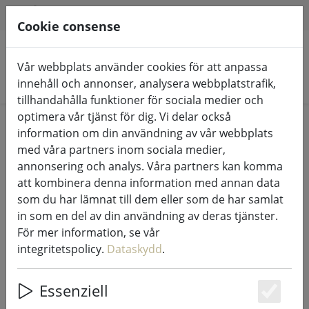
HILFE & SUPPORT
SV
Cookie consense
Vår webbplats använder cookies för att anpassa
Sök produkter
innehåll och annonser, analysera webbplatstrafik,
tillhandahålla funktioner för sociala medier och
optimera vår tjänst för dig. Vi delar också
Home
Ljusslingor & belysning
Ljusslingor
information om din användning av vår webbplats
med våra partners inom sociala medier,
annonsering och analys. Våra partners kan komma
att kombinera denna information med annan data
som du har lämnat till dem eller som de har samlat
Lumineo Durawise ljusslinga Basic
in som en del av din användning av deras tjänster.
96 LED varmvit utomhus 7,1 m
För mer information, se vår
batteridriven transparent
integritetspolicy.
Dataskydd
.
Essenziell
Es