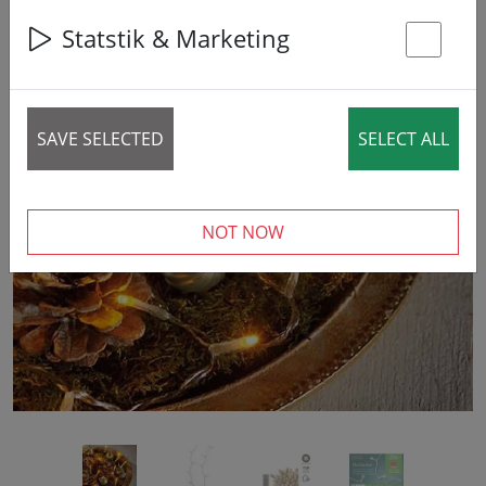
Statstik & Marketing
St
SAVE SELECTED
SELECT ALL
‹
›
NOT NOW