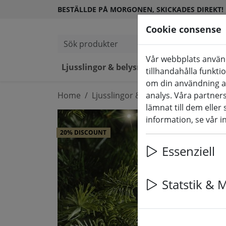
BESTÄLLDE PÅ MORGONEN, SKICKADES DIREKT!
Cookie consense
Sök produkter
Vår webbplats använd
Ljusslingor & belysning
LED-lj
tillhandahålla funkti
om din användning a
Home
Ljusslingor & belysning
analys. Våra partne
Ljussling
lämnat till dem eller
information, se vår i
20% DISCOUNT
Essenziell
Statstik & 