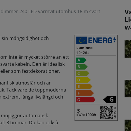
V
d dimmer 240 LED varmvit utomhus 18 m svart
L
w
 sin mångsidighet och
om inte är mycket större än ett
svarta kabeln. Den är idealisk
r eller som festdekorationer.
mantisk atmosfär och är
uk. Tack vare de toppmoderna
extremt långa livslängd och
 möjliggör automatisk
talt 8 timmar. Du kan också