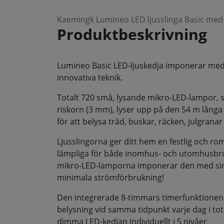
Kaemingk Lumineo LED ljusslinga Basic me
Produktbeskrivning
Lumineo Basic LED-ljuskedja imponerar med
innovativa teknik.
Totalt 720 små, lysande mikro-LED-lampor, s
riskorn (3 mm), lyser upp på den 54 m långa 
för att belysa träd, buskar, räcken, julgrana
Ljusslingorna ger ditt hem en festlig och ro
lämpliga för både inomhus- och utomhusbr
mikro-LED-lamporna imponerar den med sin 
minimala strömförbrukning!
Den integrerade 8-timmars timerfunktionen
belysning vid samma tidpunkt varje dag i to
dimma LED-kedjan individuellt i 5 nivåer.