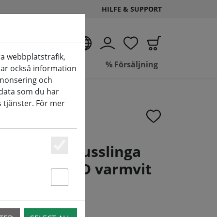
HILFE & SUPPORT
SV
a webbplatstrafik,
de
Badrum
% Försäljning
elar också information
nnonsering och
data som du har
 tjänster. För mer
neo LED ljusslinga
Essenziell
mmer 240 LED varmvit
 svart
Statstik & Marketing