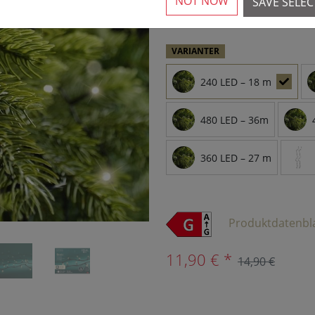
NOT NOW
SAVE SELE
›
VARIANTER
240 LED – 18 m
480 LED – 36m
360 LED – 27 m
Produktdatenbl
11,90 € *
14,90 €