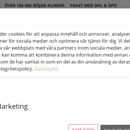
ÖVER 100 000 NÖJDA KUNDER
FRAKT MED DHL & DPD
er cookies för att anpassa innehåll och annonser, analyser
us inomhus & utomhus
Kök & mat
Boen
oner för sociala medier och optimera vår tjänst för dig. Vi d
v vår webbplats med våra partners inom sociala medier, a
rs kan komma att kombinera denna information med annan 
or
 som de har samlat in som en del av din användning av deras
ntegritetspolicy.
Dataskydd
.
Kaemingk Lumi
Basic med di
Marketing
utomhus 18 m
Mer än 10 tillgängliga