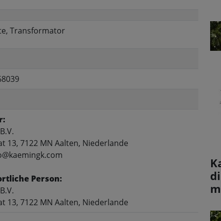
te, Transformator
68039
r:
B.V.
at 13, 7122 MN Aalten, Niederlande
nfo@kaemingk.com
K
d
rtliche Person:
m
B.V.
at 13, 7122 MN Aalten, Niederlande