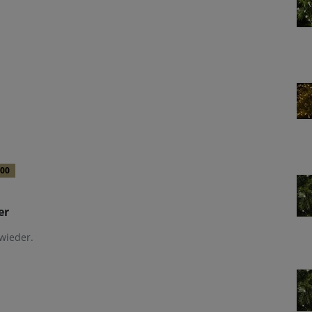
.00
er
wieder.