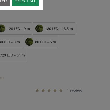
CTED
SELECT ALL
120 LED – 9 m
180 LED – 13.5 m
40 LED – 3 m
80 LED – 6 m
720 LED – 54 m
att
1 review