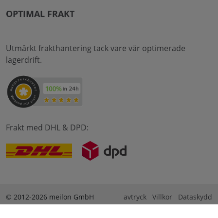
OPTIMAL FRAKT
Utmärkt frakthantering tack vare vår optimerade
lagerdrift.
Frakt med DHL & DPD:
© 2012-2026 meilon GmbH
avtryck
Villkor
Dataskydd