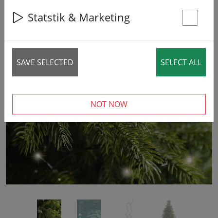
42% DISCOUNT
Statstik & Marketing
St
SAVE SELECTED
SELECT ALL
‹
›
NOT NOW