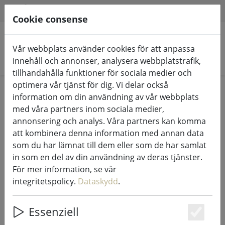
HILFE & SUPPORT
SV
Cookie consense
Vår webbplats använder cookies för att anpassa
Sök produkter
innehåll och annonser, analysera webbplatstrafik,
tillhandahålla funktioner för sociala medier och
optimera vår tjänst för dig. Vi delar också
Home
Ljusslingor & belysning
Ljusslingor
information om din användning av vår webbplats
med våra partners inom sociala medier,
annonsering och analys. Våra partners kan komma
att kombinera denna information med annan data
som du har lämnat till dem eller som de har samlat
Kaemingk Lumineo LED ljusslinga
in som en del av din användning av deras tjänster.
Basic med dimmer 180 LED varmvit
För mer information, se vår
utomhus 13,5 m svart
integritetspolicy.
Dataskydd
.
Essenziell
Es