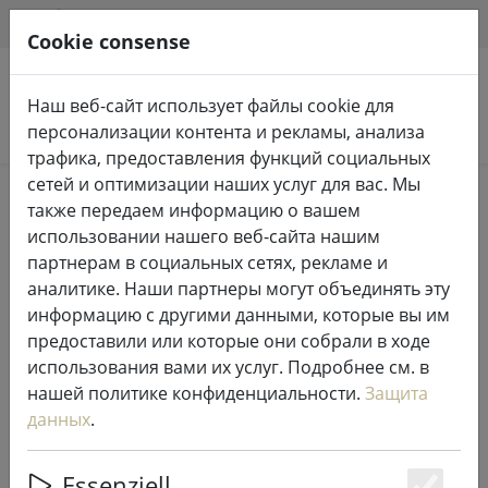
HILFE & SUPPORT
RU
Cookie consense
Наш веб-сайт использует файлы cookie для
Поиск продуктов
персонализации контента и рекламы, анализа
трафика, предоставления функций социальных
сетей и оптимизации наших услуг для вас. Мы
Home
Кухня и еда
Кухонные принадлежности
также передаем информацию о вашем
использовании нашего веб-сайта нашим
партнерам в социальных сетях, рекламе и
аналитике. Наши партнеры могут объединять эту
информацию с другими данными, которые вы им
Zone placemat пластиковый
предоставили или которые они собрали в ходе
плетеный серебристый
использования вами их услуг. Подробнее см. в
нашей политике конфиденциальности.
Защита
данных
.
Essenziell