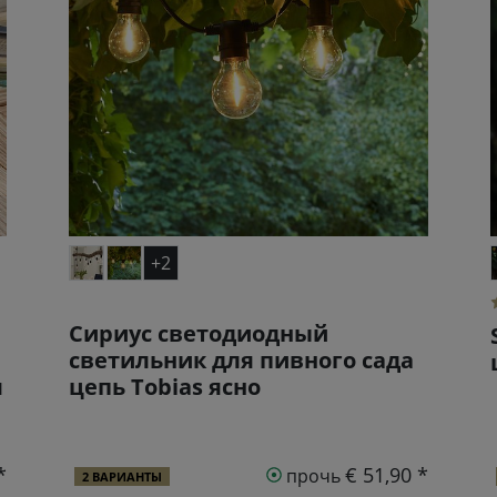
+2
Сириус светодиодный
светильник для пивного сада
м
цепь Tobias ясно
*
€ 51,90 *
прочь
2 ВАРИАНТЫ