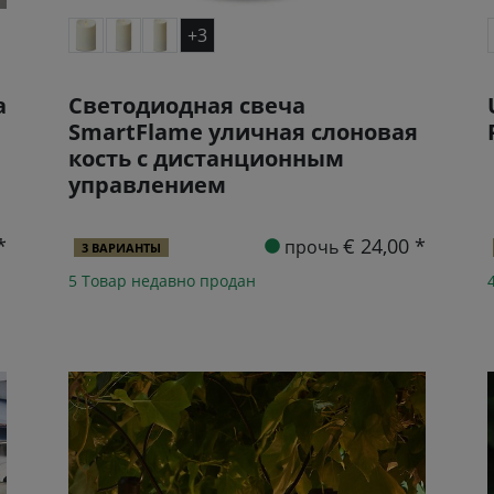
+3
a
Светодиодная свеча
SmartFlame уличная слоновая
кость с дистанционным
управлением
*
€ 24,00 *
прочь
3 ВАРИАНТЫ
5 Товар недавно продан