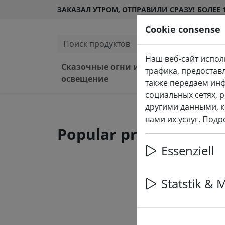
ЗАКАЗАЛ УТРОМ, ОТПРАВИЛИ СРАЗУ!
БОЛЕЕ 
Cookie consense
Поиск продуктов
Наш веб-сайт испол
Сказочные огни и
Свет
трафика, предостав
освещение
снар
также передаем ин
социальных сетях, 
другими данными, к
вами их услуг. Под
Popular products
Essenziell
Statstik & 