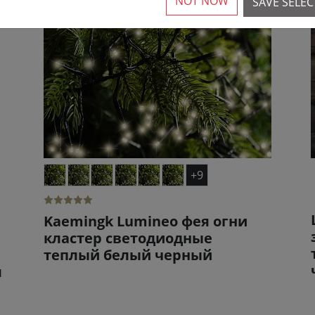
NOT NOW
SAVE SELE
+9
Kaemingk Lumineo фея огни
кластер светодиодные
теплый белый черный
м