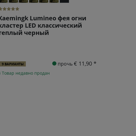
Kaemingk Lumineo фея огни
кластер LED классический
теплый черный
€ 11,90 *
прочь
9 ВАРИАНТЫ
3 Товар недавно продан