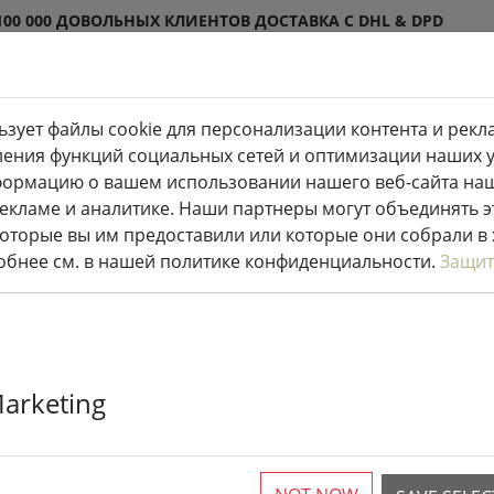
100 000 ДОВОЛЬНЫХ КЛИЕНТОВ
ДОСТАВКА С DHL & DPD
ьзует файлы cookie для персонализации контента и рекл
одиодные свечи внутри и
Кухня и
ления функций социальных сетей и оптимизации наших ус
ужи
еда
формацию о вашем использовании нашего веб-сайта на
рекламе и аналитике. Наши партнеры могут объединять 
оторые вы им предоставили или которые они собрали в
робнее см. в нашей политике конфиденциальности.
Защит
УМЕНЬШЕННЫЙ!
Marketing