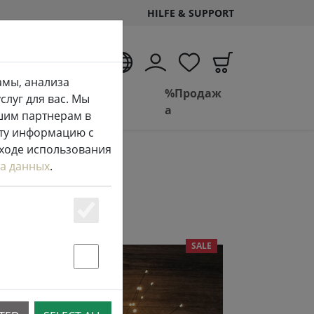
HILFE & SUPPORT
RU
амы, анализа
Жизн
Ванная
%Продаж
луг для вас. Мы
ь
комната
а
шим партнерам в
эту информацию с
 ходе использования
а данных
.
Essenziell
SALE
Statstik & Marketing