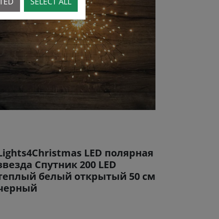
CTED
SELECT ALL
Lights4Christmas LED полярная
звезда Спутник 200 LED
теплый белый открытый 50 см
черный