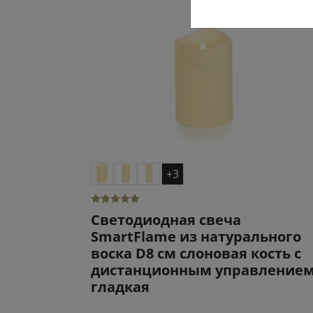
+3
Светодиодная свеча
SmartFlame из натурального
воска D8 см слоновая кость с
дистанционным управление
гладкая