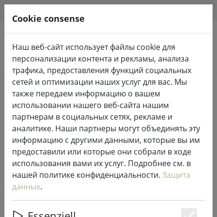
HILFE & SUPPORT
RU
Cookie consense
Наш веб-сайт использует файлы cookie для
Поиск продуктов
персонализации контента и рекламы, анализа
трафика, предоставления функций социальных
сетей и оптимизации наших услуг для вас. Мы
отпечаток
также передаем информацию о вашем
использовании нашего веб-сайта нашим
партнерам в социальных сетях, рекламе и
Мейлон ГмбХ
аналитике. Наши партнеры могут объединять эту
Konrad Zuse Ring 31
информацию с другими данными, которые вы им
53424 Ремаген
предоставили или которые они собрали в ходе
Германия
использования вами их услуг. Подробнее см. в
нашей политике конфиденциальности.
Защита
Электронная почта: support@meilon.de
данных
.
Тел.: +49 (0)2642 / 40 52 88 0
Факс: +49 (0)2642 / 40 52 88 1
Essenziell