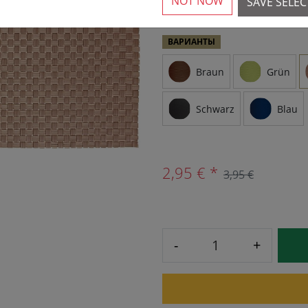
NOT NOW
SAVE SELE
ВАРИАНТЫ
Braun
Grün
Schwarz
Blau
2,95 € *
3,95 €
-
+