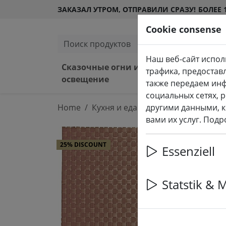
ЗАКАЗАЛ УТРОМ, ОТПРАВИЛИ СРАЗУ!
БОЛЕЕ 
Cookie consense
Поиск продуктов
Наш веб-сайт испол
Сказочные огни и
Свет
трафика, предостав
освещение
снар
также передаем ин
социальных сетях, 
Home
Кухня и еда
другими данными, к
Кухонные принадл
вами их услуг. Под
25% DISCOUNT
Essenziell
Statstik & 