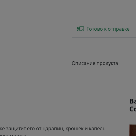
Готово к отправке
Описание продукта
В
C
же защитит его от царапин, крошек и капель.
гко моется.