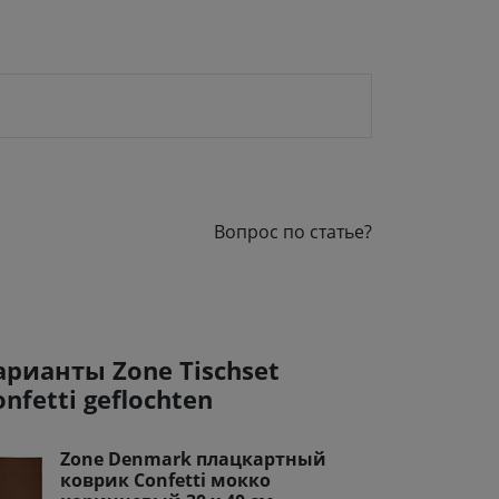
Вопрос по статье?
арианты Zone Tischset
onfetti geflochten
Zone Denmark плацкартный
коврик Confetti мокко