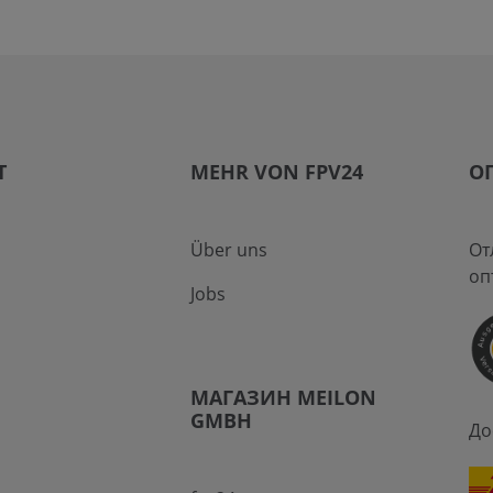
T
MEHR VON FPV24
О
Über uns
От
оп
Jobs
МАГАЗИН MEILON
GMBH
До