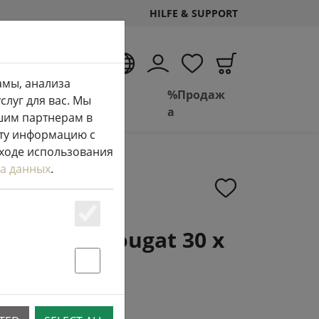
HILFE & SUPPORT
RU
амы, анализа
Жизн
Ванная
%Продаж
луг для вас. Мы
ь
комната
а
шим партнерам в
эту информацию с
 ходе использования
а данных
.
Essenziell
 braided nougat 30 x
Statstik & Marketing