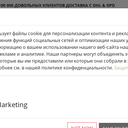
100 000 ДОВОЛЬНЫХ КЛИЕНТОВ
ДОСТАВКА С DHL & DPD
ьзует файлы cookie для персонализации контента и рекл
одиодные свечи внутри и
Кухня и
ления функций социальных сетей и оптимизации наших ус
ужи
еда
формацию о вашем использовании нашего веб-сайта на
рекламе и аналитике. Наши партнеры могут объединять 
оторые вы им предоставили или которые они собрали в
ежности
робнее см. в нашей политике конфиденциальности.
Защит
Zone placemat
Marketing
40cm
1 Доступный