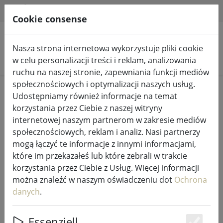
HILFE & SUPPORT
PL
Cookie consense
Nasza strona internetowa wykorzystuje pliki cookie
Szukaj produktów
w celu personalizacji treści i reklam, analizowania
ruchu na naszej stronie, zapewniania funkcji mediów
społecznościowych i optymalizacji naszych usług.
Home
Wróżki i oświetlenie
Wróżki
Udostępniamy również informacje na temat
korzystania przez Ciebie z naszej witryny
internetowej naszym partnerom w zakresie mediów
społecznościowych, reklam i analiz. Nasi partnerzy
mogą łączyć te informacje z innymi informacjami,
Sirius Tech-Line kabel zasilający do
które im przekazałeś lub które zebrali w trakcie
lampek choinkowych Start 230V
korzystania przez Ciebie z Usług. Więcej informacji
1,5 m czarny
można znaleźć w naszym oświadczeniu dot
Ochrona
danych
.
Essenziell