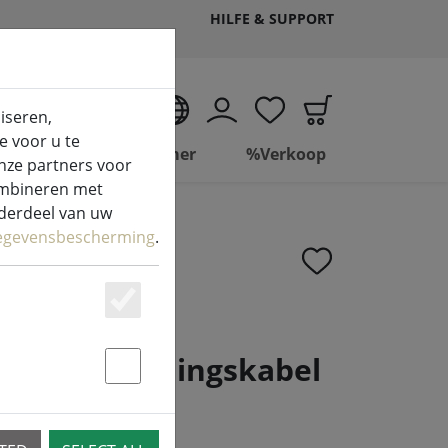
HILFE & SUPPORT
NL
iseren,
e voor u te
Wonen
Badkamer
%Verkoop
nze partners voor
combineren met
nderdeel van uw
egevensbescherming
.
Essenziell
ne
ichting voedingskabel
Statstik & Marketing
5 m zwart