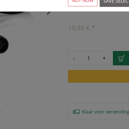
NOT NOW
SAVE SELE
1 Beschikbaar
›
19,90 € *
-
+
Klaar voor verzendin