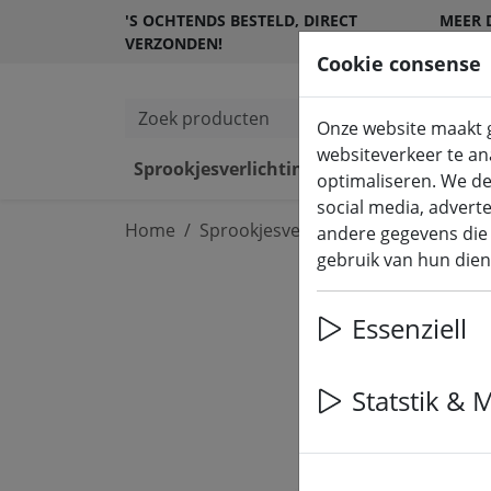
'S OCHTENDS BESTELD, DIRECT
MEER 
VERZONDEN!
KLANT
Cookie consense
Zoek producten
Onze website maakt g
websiteverkeer te ana
Sprookjesverlichting
LED kaarsen
optimaliseren. We de
social media, advert
Home
Sprookjesverlichting
Feeënlichtj
andere gegevens die 
gebruik van hun dien
Essenziell
Statstik & 