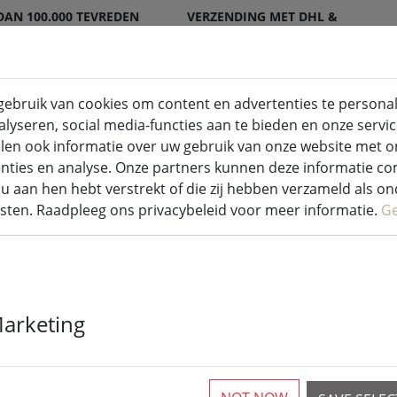
DAN 100.000 TEVREDEN
VERZENDING MET DHL &
EN
DPD
ebruik van cookies om content en advertenties te personal
lyseren, social media-functies aan te bieden en onze servic
 voor binnen en buiten
Keuken & Voeding
len ook informatie over uw gebruik van onze website met o
enties en analyse. Onze partners kunnen deze informatie 
es
u aan hen hebt verstrekt of die zij hebben verzameld als o
sten. Raadpleeg ons privacybeleid voor meer informatie.
G
Sirius Tech-Li
Marketing
sprookjesverl
Start 230V 1,