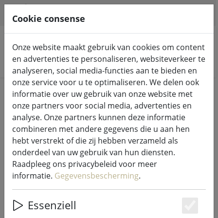
HILFE & SUPPORT
NL
Cookie consense
Onze website maakt gebruik van cookies om content
en advertenties te personaliseren, websiteverkeer te
Zoek producten
analyseren, social media-functies aan te bieden en
onze service voor u te optimaliseren. We delen ook
Home
Keuken & Voeding
informatie over uw gebruik van onze website met
onze partners voor social media, advertenties en
Keukenaccessoires maken elke
analyse. Onze partners kunnen deze informatie
combineren met andere gegevens die u aan hen
keuken compleet
hebt verstrekt of die zij hebben verzameld als
onderdeel van uw gebruik van hun diensten.
115 Products
Raadpleeg ons privacybeleid voor meer
informatie.
Gegevensbescherming
.
Unterkategorien
Essenziell
Es