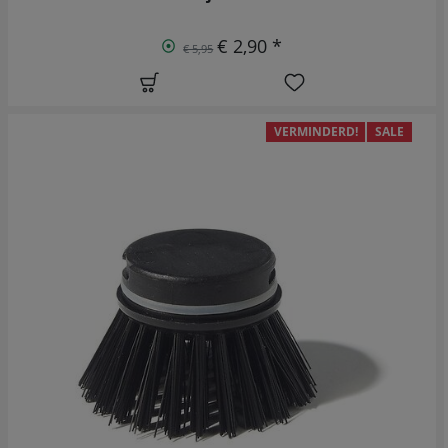
€ 2,90 *
€ 5,95
VERMINDERD!
SALE