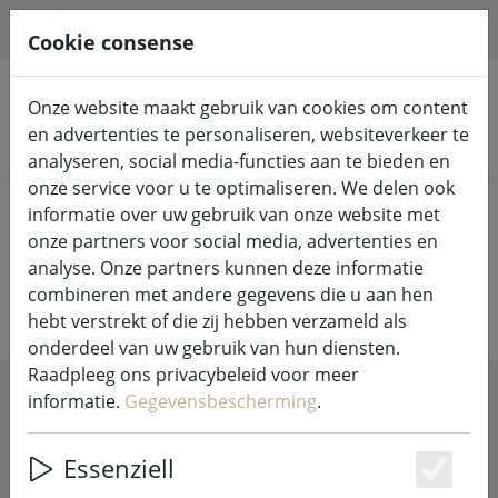
HILFE & SUPPORT
NL
Cookie consense
Onze website maakt gebruik van cookies om content
en advertenties te personaliseren, websiteverkeer te
Zoek producten
analyseren, social media-functies aan te bieden en
onze service voor u te optimaliseren. We delen ook
Home
Wonen
Vogelhuisjes en voederhuisjes
informatie over uw gebruik van onze website met
onze partners voor social media, advertenties en
Vogelhuisjes en voederhuisjes
analyse. Onze partners kunnen deze informatie
combineren met andere gegevens die u aan hen
hebt verstrekt of die zij hebben verzameld als
onderdeel van uw gebruik van hun diensten.
Raadpleeg ons privacybeleid voor meer
informatie.
Gegevensbescherming
.
SHOW FILTERS
Essenziell
Es