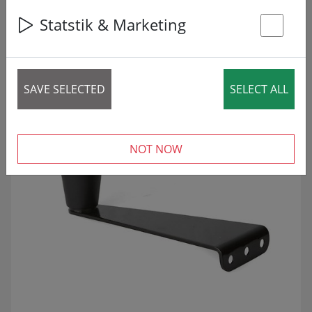
1 article
Statstik & Marketing
St
VERMINDERD!
SALE
SAVE SELECTED
SELECT ALL
NOT NOW