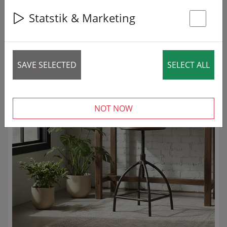
3 articles
Statstik & Marketing
St
VERMINDERD!
SAVE SELECTED
SELECT ALL
NOT NOW