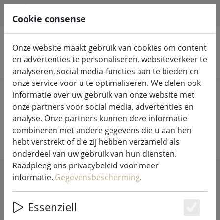
HILFE & SUPPORT
NL
Cookie consense
Onze website maakt gebruik van cookies om content
en advertenties te personaliseren, websiteverkeer te
Zoek producten
analyseren, social media-functies aan te bieden en
onze service voor u te optimaliseren. We delen ook
Home
Wonen
Klein meubilair
informatie over uw gebruik van onze website met
onze partners voor social media, advertenties en
Klein meubilair
analyse. Onze partners kunnen deze informatie
combineren met andere gegevens die u aan hen
hebt verstrekt of die zij hebben verzameld als
onderdeel van uw gebruik van hun diensten.
Raadpleeg ons privacybeleid voor meer
informatie.
Gegevensbescherming
.
SHOW FILTERS
Essenziell
Es