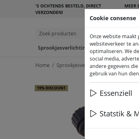
'S OCHTENDS BESTELD, DIRECT
MEER 
VERZONDEN!
KLANT
Cookie consense
Zoek producten
Onze website maakt g
websiteverkeer te ana
Sprookjesverlichting
LED kaarsen
optimaliseren. We de
social media, advert
Home
Sprookjesverlichting
Feeënlichtj
andere gegevens die 
gebruik van hun dien
19% DISCOUNT
Essenziell
Statstik & 