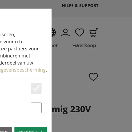
HILFE & SUPPORT
NL
iseren,
e voor u te
Wonen
Badkamer
%Verkoop
nze partners voor
combineren met
nderdeel van uw
egevensbescherming
.
Essenziell
ne
eelring 5-armig 230V
Statstik & Marketing