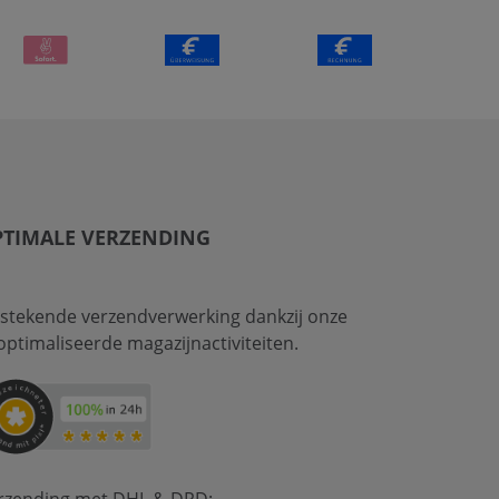
PTIMALE VERZENDING
tstekende verzendverwerking dankzij onze
optimaliseerde magazijnactiviteiten.
rzending met DHL & DPD: