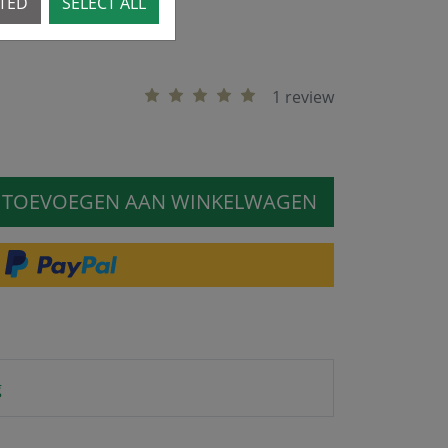
CTED
SELECT ALL
r
1 review
TOEVOEGEN AAN WINKELWAGEN
g