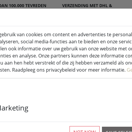
DAN 100.000 TEVREDEN
VERZENDING MET DHL &
EN
DPD
ebruik van cookies om content en advertenties te personal
lyseren, social media-functies aan te bieden en onze servic
 voor binnen en buiten
Keuken & Voeding
len ook informatie over uw gebruik van onze website met o
enties en analyse. Onze partners kunnen deze informatie 
es
u aan hen hebt verstrekt of die zij hebben verzameld als o
sten. Raadpleeg ons privacybeleid voor meer informatie.
G
Sirius Tech-Li
Marketing
sprookjesverd
10 cm zwart