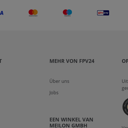
T
MEHR VON FPV24
O
Über uns
Ui
ge
Jobs
EEN WINKEL VAN
MEILON GMBH
Ve