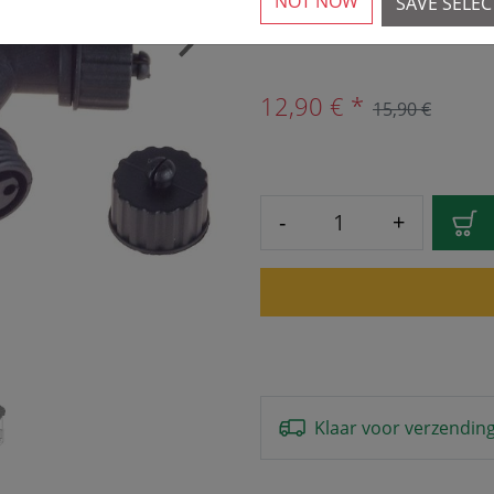
NOT NOW
SAVE SELE
Meer dan 10 beschikbaa
›
12,90 € *
15,90 €
-
+
Klaar voor verzendin