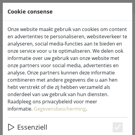
HILFE & SUPPORT
NL
Cookie consense
Onze website maakt gebruik van cookies om content
Zoek producten
en advertenties te personaliseren, websiteverkeer te
analyseren, social media-functies aan te bieden en
onze service voor u te optimaliseren. We delen ook
Home
Sprookjesverlichting
Feeënlichtjes
informatie over uw gebruik van onze website met
onze partners voor social media, advertenties en
analyse. Onze partners kunnen deze informatie
combineren met andere gegevens die u aan hen
hebt verstrekt of die zij hebben verzameld als
Sirius Tech-Line
onderdeel van uw gebruik van hun diensten.
sprookjesverlichting verlengstuk
Raadpleeg ons privacybeleid voor meer
45 LED warm wit 4,5 m buiten 230V
informatie.
Gegevensbescherming
.
zwart
Essenziell
Es