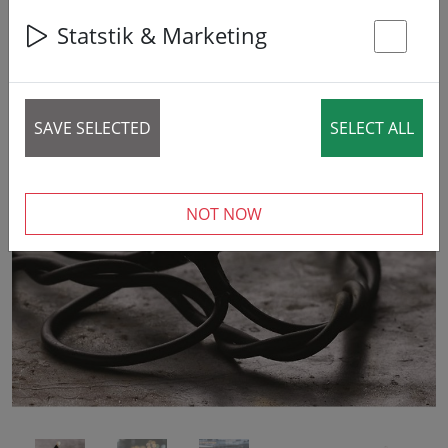
Statstik & Marketing
St
SAVE SELECTED
SELECT ALL
‹
›
NOT NOW