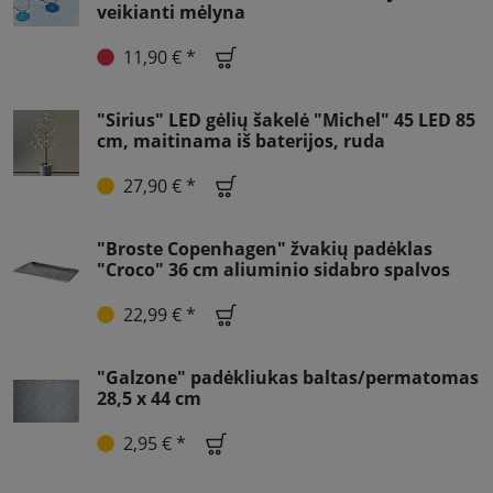
veikianti mėlyna
11,90 € *
"Sirius" LED gėlių šakelė "Michel" 45 LED 85
cm, maitinama iš baterijos, ruda
27,90 € *
"Broste Copenhagen" žvakių padėklas
"Croco" 36 cm aliuminio sidabro spalvos
22,99 € *
"Galzone" padėkliukas baltas/permatomas
28,5 x 44 cm
2,95 € *