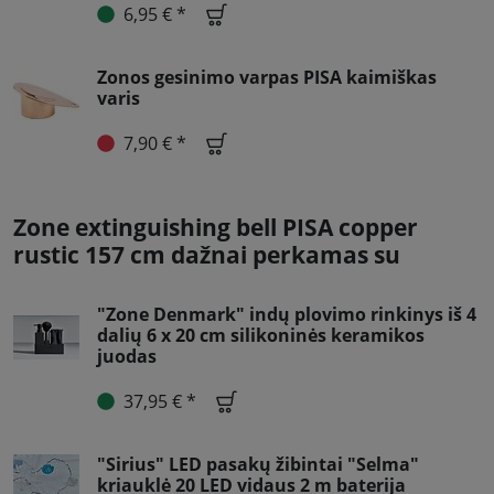
6,95 € *
Zonos gesinimo varpas PISA kaimiškas
varis
7,90 € *
Zone extinguishing bell PISA copper
rustic 157 cm dažnai perkamas su
"Zone Denmark" indų plovimo rinkinys iš 4
dalių 6 x 20 cm silikoninės keramikos
juodas
37,95 € *
"Sirius" LED pasakų žibintai "Selma"
kriauklė 20 LED vidaus 2 m baterija