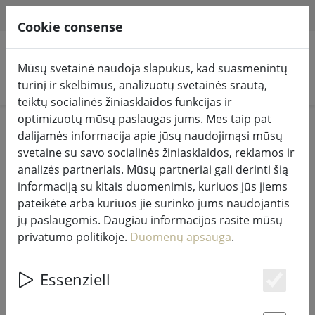
HILFE & SUPPORT
LT
Cookie consense
Mūsų svetainė naudoja slapukus, kad suasmenintų
Ieškoti produktų
turinį ir skelbimus, analizuotų svetainės srautą,
teiktų socialinės žiniasklaidos funkcijas ir
optimizuotų mūsų paslaugas jums. Mes taip pat
Home
Gyvenimas
Žvakės ir žibintai
dalijamės informacija apie jūsų naudojimąsi mūsų
svetaine su savo socialinės žiniasklaidos, reklamos ir
analizės partneriais. Mūsų partneriai gali derinti šią
informaciją su kitais duomenimis, kuriuos jūs jiems
pateikėte arba kuriuos jie surinko jums naudojantis
Zonos gesinimo varpas PISA
jų paslaugomis. Daugiau informacijos rasite mūsų
kaimiškas varis
privatumo politikoje.
Duomenų apsauga
.
Essenziell
Es
46% DISCOUNT