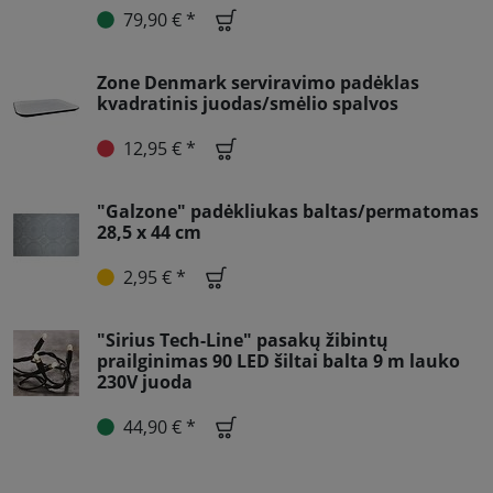
79,90 € *
Zone Denmark serviravimo padėklas
kvadratinis juodas/smėlio spalvos
12,95 € *
"Galzone" padėkliukas baltas/permatomas
28,5 x 44 cm
2,95 € *
"Sirius Tech-Line" pasakų žibintų
prailginimas 90 LED šiltai balta 9 m lauko
230V juoda
44,90 € *