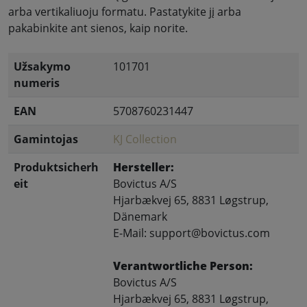
arba vertikaliuoju formatu. Pastatykite jį arba
pakabinkite ant sienos, kaip norite.
Užsakymo
101701
numeris
EAN
5708760231447
Gamintojas
KJ Collection
Produktsicherh
Hersteller:
eit
Bovictus A/S
Hjarbækvej 65, 8831 Løgstrup,
Dänemark
E-Mail: support@bovictus.com
Verantwortliche Person:
Bovictus A/S
Hjarbækvej 65, 8831 Løgstrup,