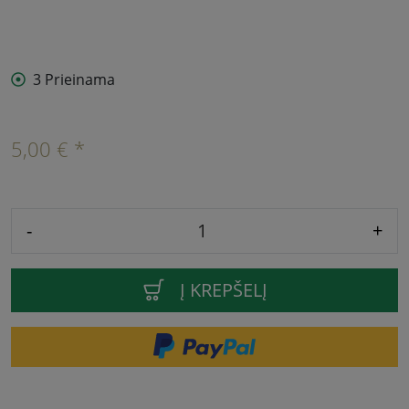
3 Prieinama
5,00 € *
-
+
Į KREPŠELĮ