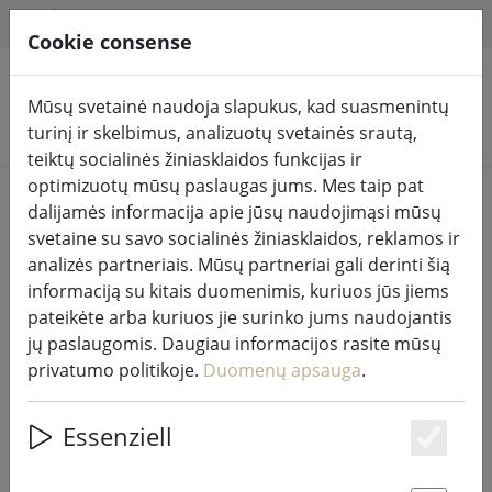
HILFE & SUPPORT
LT
Cookie consense
Mūsų svetainė naudoja slapukus, kad suasmenintų
Ieškoti produktų
turinį ir skelbimus, analizuotų svetainės srautą,
teiktų socialinės žiniasklaidos funkcijas ir
optimizuotų mūsų paslaugas jums. Mes taip pat
Home
Gyvenimas
Namų aksesuarai
dalijamės informacija apie jūsų naudojimąsi mūsų
svetaine su savo socialinės žiniasklaidos, reklamos ir
analizės partneriais. Mūsų partneriai gali derinti šią
informaciją su kitais duomenimis, kuriuos jūs jiems
pateikėte arba kuriuos jie surinko jums naudojantis
KJ Collection paveikslo rėmelis
jų paslaugomis. Daugiau informacijos rasite mūsų
aliuminis/stiklas 15 x 10 cm
privatumo politikoje.
Duomenų apsauga
.
Essenziell
Es