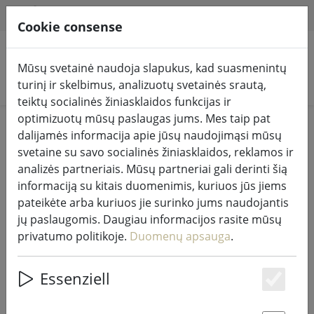
HILFE & SUPPORT
LT
Cookie consense
Mūsų svetainė naudoja slapukus, kad suasmenintų
Ieškoti produktų
turinį ir skelbimus, analizuotų svetainės srautą,
teiktų socialinės žiniasklaidos funkcijas ir
optimizuotų mūsų paslaugas jums. Mes taip pat
Home
%Pardavimas
dalijamės informacija apie jūsų naudojimąsi mūsų
svetaine su savo socialinės žiniasklaidos, reklamos ir
analizės partneriais. Mūsų partneriai gali derinti šią
informaciją su kitais duomenimis, kuriuos jūs jiems
pateikėte arba kuriuos jie surinko jums naudojantis
Zone prieskonių malūnėlis
jų paslaugomis. Daugiau informacijos rasite mūsų
"Confetti" 6,5 x 15,5 cm kalkės
privatumo politikoje.
Duomenų apsauga
.
Essenziell
Es
47% DISCOUNT