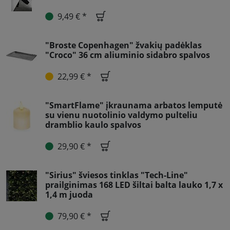
9,49 € *
"Broste Copenhagen" žvakių padėklas
"Croco" 36 cm aliuminio sidabro spalvos
22,99 € *
"SmartFlame" įkraunama arbatos lemputė
su vienu nuotolinio valdymo pulteliu
dramblio kaulo spalvos
29,90 € *
"Sirius" šviesos tinklas "Tech-Line"
prailginimas 168 LED šiltai balta lauko 1,7 x
1,4 m juoda
79,90 € *