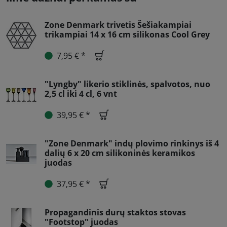
Zone Denmark trivetis Šešiakampiai
trikampiai 14 x 16 cm silikonas Cool Grey
7,95 € *
"Lyngby" likerio stiklinės, spalvotos, nuo
2,5 cl iki 4 cl, 6 vnt
39,95 € *
"Zone Denmark" indų plovimo rinkinys iš 4
dalių 6 x 20 cm silikoninės keramikos
juodas
37,95 € *
Propagandinis durų staktos stovas
"Footstop" juodas