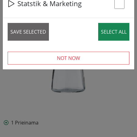
Statstik & Marketing
St
SAVE SELECTED
SELECT ALL
NOT NOW
1 Prieinama