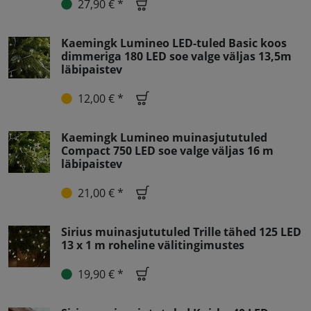
27,90 € *
Kaemingk Lumineo LED-tuled Basic koos
dimmeriga 180 LED soe valge väljas 13,5m
läbipaistev
12,00 € *
Kaemingk Lumineo muinasjututuled
Compact 750 LED soe valge väljas 16 m
läbipaistev
21,00 € *
Sirius muinasjututuled Trille tähed 125 LED
13 x 1 m roheline välitingimustes
19,90 € *