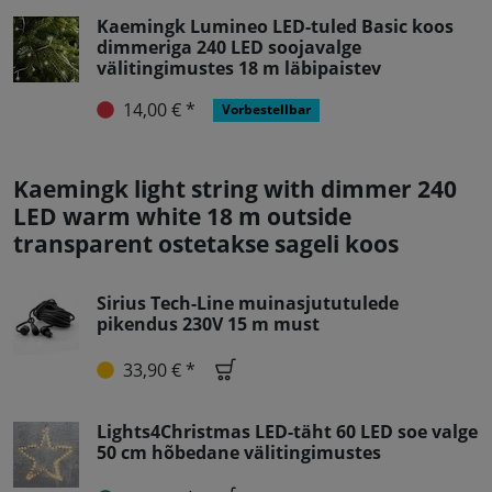
Kaemingk Lumineo LED-tuled Basic koos
dimmeriga 240 LED soojavalge
välitingimustes 18 m läbipaistev
14,00 € *
Vorbestellbar
Kaemingk light string with dimmer 240
LED warm white 18 m outside
transparent ostetakse sageli koos
Sirius Tech-Line muinasjututulede
pikendus 230V 15 m must
33,90 € *
Lights4Christmas LED-täht 60 LED soe valge
50 cm hõbedane välitingimustes