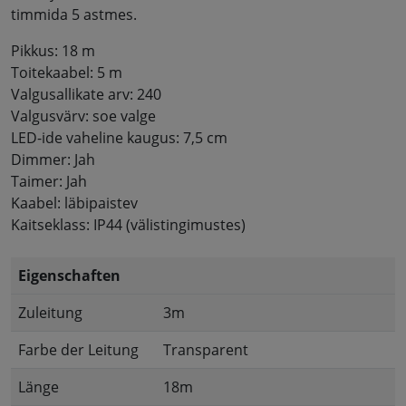
timmida 5 astmes.
Pikkus: 18 m
Toitekaabel: 5 m
Valgusallikate arv: 240
Valgusvärv: soe valge
LED-ide vaheline kaugus: 7,5 cm
Dimmer: Jah
Taimer: Jah
Kaabel: läbipaistev
Kaitseklass: IP44 (välistingimustes)
Eigenschaften
Zuleitung
3m
Farbe der Leitung
Transparent
Länge
18m