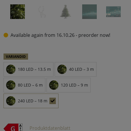
Available again from 16.10.26 - preorder now!
VARIANDID
180 LED – 13.5 m
40 LED – 3 m
80 LED – 6 m
120 LED – 9 m
240 LED – 18 m
Produktdatenblatt