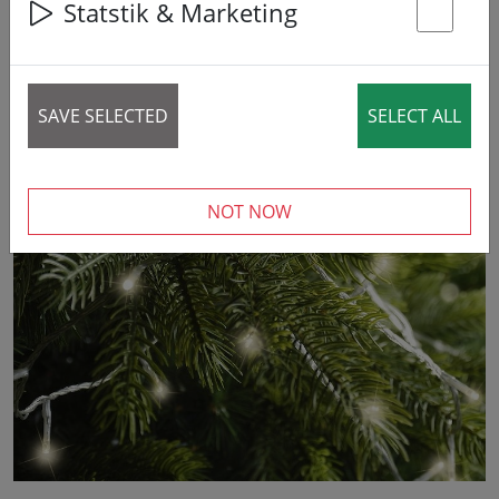
Statstik & Marketing
St
6% DISCOUNT
SAVE SELECTED
SELECT ALL
NOT NOW
‹
›