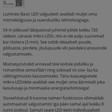
Lumineo Basic LED valguskett avaldab muljet oma
mitmekülgsuse ja uuendusliku tehnoloogiaga.
54 m pikkusel läbipaistval juhtmel põleb kokku 720
väikest, säravat mikro-LEDi, mis ei ole palju suuremad
kui riisitera (3 mm). See sobib ideaalselt puude,
põõsaste, piirdete, jõulupuude või peodekoratsioonide
valgustamiseks.
Muinasjututuled annavad teie kodule piduliku ja
romantilise atmosfääri ning sobivad nii sise- kui ka
välitingimustes kasutamiseks. Tänu kaasaegsetele
mikro-LEDidele avaldab see muljet oma äärmiselt pika
kasutusaja ja minimaalse energiatarbimisega!
Sisseehitatud 8-tunnise taimeri funktsioon võimaldab
automaatset valgustamist iga päev samal ajal kokku 8
tunni jooksul. Samuti saate LED-ketti individuaalselt