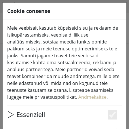
HILFE & SUPPORT
ET
Cookie consense
Meie veebisait kasutab küpsiseid sisu ja reklaamide
Otsi tooteid
isikupärastamiseks, veebisaidi liikluse
analüüsimiseks, sotsiaalmeedia funktsioonide
pakkumiseks ja meie teenuse optimeerimiseks teie
Home
Muinasjututuled ja valgustus
jaoks. Samuti jagame teavet teie veebisaidi
Muinasjututuled
kasutamise kohta oma sotsiaalmeedia, reklaami ja
analüüsipartneritega. Meie partnerid võivad seda
teavet kombineerida muude andmetega, mille olete
neile edastanud või mida nad on kogunud teie
teenuste kasutamise osana. Lisateabe saamiseks
Kaemingk Lumineo LED-tuled Basic
lugege meie privaatsuspoliitikat.
Andmekaitse
.
koos dimmeriga 240 LED
soojavalge välitingimustes 18 m
Essenziell
läbipaistev
Es