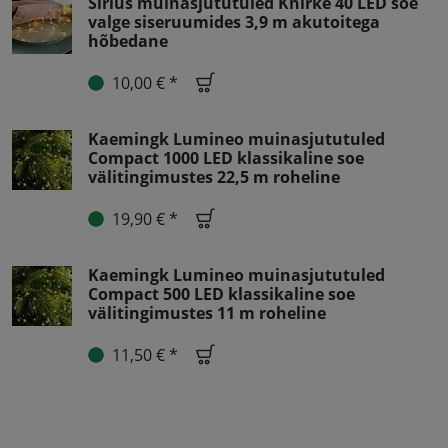
Sirius muinasjututuled Knirke 40 LED soe
valge siseruumides 3,9 m akutoitega
hõbedane
10,00 € *
Kaemingk Lumineo muinasjututuled
Compact 1000 LED klassikaline soe
välitingimustes 22,5 m roheline
19,90 € *
Kaemingk Lumineo muinasjututuled
Compact 500 LED klassikaline soe
välitingimustes 11 m roheline
11,50 € *