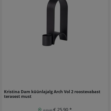
Kristina Dam küünlajalg Arch Vol 2 roostevabast
terasest must
€ 25,90 *
€ 59,00