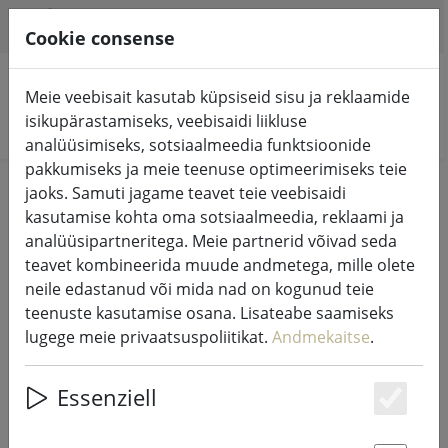
HILFE & SUPPORT
ET
Cookie consense
Meie veebisait kasutab küpsiseid sisu ja reklaamide
isikupärastamiseks, veebisaidi liikluse
Otsi tooteid
analüüsimiseks, sotsiaalmeedia funktsioonide
pakkumiseks ja meie teenuse optimeerimiseks teie
Home
Living
jaoks. Samuti jagame teavet teie veebisaidi
kasutamise kohta oma sotsiaalmeedia, reklaami ja
Living
analüüsipartneritega. Meie partnerid võivad seda
teavet kombineerida muude andmetega, mille olete
neile edastanud või mida nad on kogunud teie
57 Products
teenuste kasutamise osana. Lisateabe saamiseks
lugege meie privaatsuspoliitikat.
Andmekaitse
.
Unterkategorien
Essenziell
Es
KODUSED TARVIKUD
KÜÜNLAD JA LATERNAD