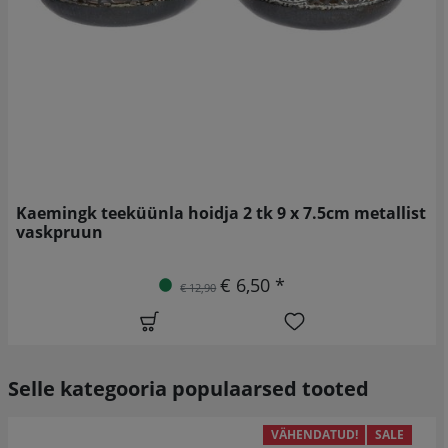
Kaemingk teeküünla hoidja 2 tk 9 x 7.5cm metallist
vaskpruun
€ 6,50 *
€ 12,90
Selle kategooria populaarsed tooted
VÄHENDATUD!
SALE