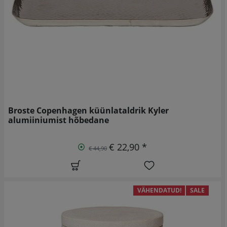
Broste Copenhagen küünlataldrik Kyler
alumiiniumist hõbedane
€ 22,90 *
€ 44,90
VÄHENDATUD!
SALE