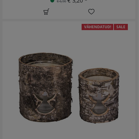
€ 3,20 *
€ 6,90
VÄHENDATUD!
SALE