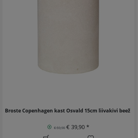
Broste Copenhagen kast Osvald 15cm liivakivi beež
€ 39,90 *
€ 59,90