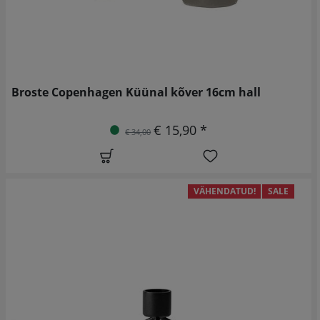
Broste Copenhagen Küünal kõver 16cm hall
€ 15,90 *
€ 34,00
VÄHENDATUD!
SALE