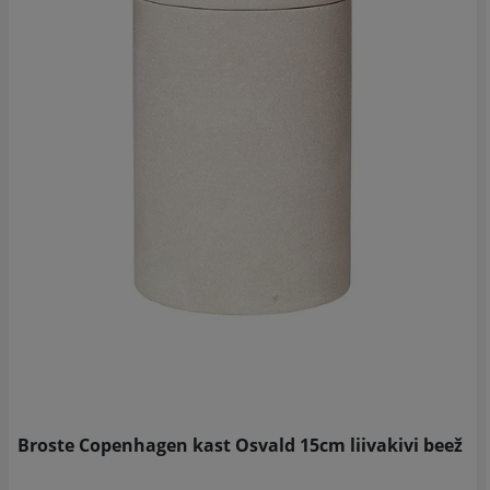
Broste Copenhagen kast Osvald 15cm liivakivi beež