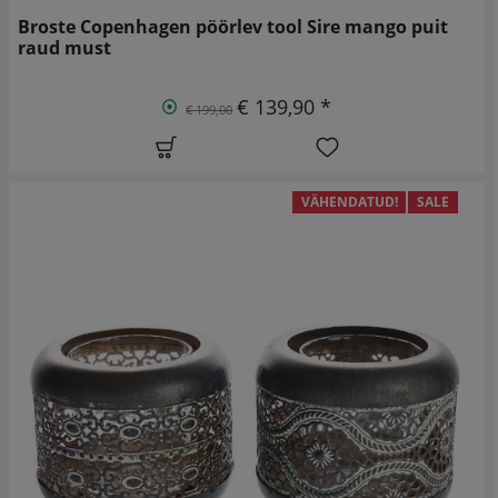
Broste Copenhagen pöörlev tool Sire mango puit
raud must
€ 139,90 *
€ 199,00
VÄHENDATUD!
SALE