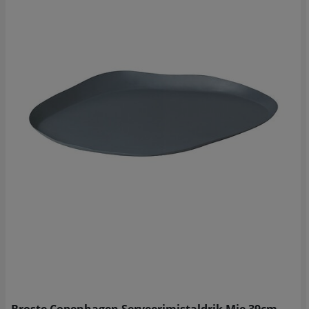
Broste Copenhagen Serveerimistaldrik Mie 39cm