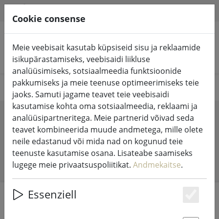
HILFE & SUPPORT
ET
Cookie consense
Meie veebisait kasutab küpsiseid sisu ja reklaamide
Otsi tooteid
isikupärastamiseks, veebisaidi liikluse
analüüsimiseks, sotsiaalmeedia funktsioonide
pakkumiseks ja meie teenuse optimeerimiseks teie
Your favorits
jaoks. Samuti jagame teavet teie veebisaidi
kasutamise kohta oma sotsiaalmeedia, reklaami ja
Wishlist
analüüsipartneritega. Meie partnerid võivad seda
teavet kombineerida muude andmetega, mille olete
neile edastanud või mida nad on kogunud teie
teenuste kasutamise osana. Lisateabe saamiseks
No Items
lugege meie privaatsuspoliitikat.
Andmekaitse
.
Essenziell
Es