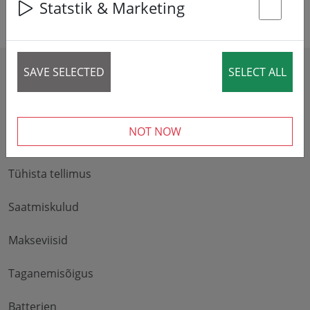
Statstik & Marketing
St
SAVE SELECTED
SELECT ALL
HILFE & INFO
NOT NOW
Teenindus ja tagastamine
Tühista tellimus
Saatmiskulud
Makseviisid
Taganemisõigus
Batterien