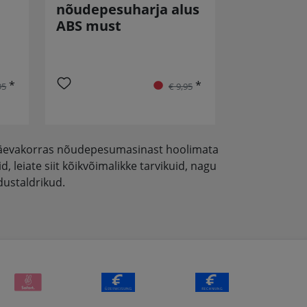
nõudepesuharja alus
ABS must
*
*
95
€ 9,95
l päevakorras nõudepesumasinast hoolimata
 leiate siit kõikvõimalikke tarvikuid, nagu
ustaldrikud.