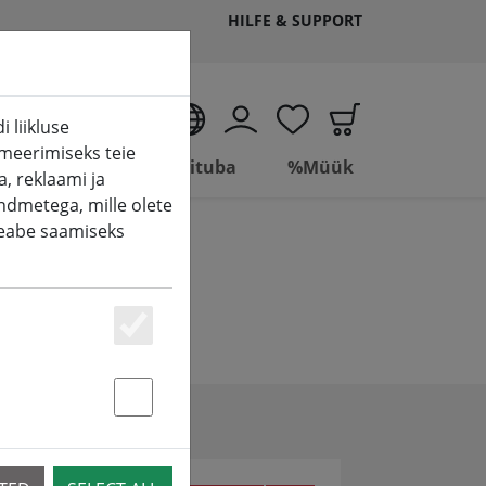
HILFE & SUPPORT
ET
 liikluse
meerimiseks teie
elle Seite)
Living
Vannituba
%Müük
, reklaami ja
ndmetega, mille olete
teabe saamiseks
Essenziell
Statstik & Marketing