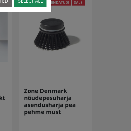
CTED
SELECT ALL
LE
VÄHENDATUD!
SALE
Zone Denmark
kt
nõudepesuharja
asendusharja pea
pehme must