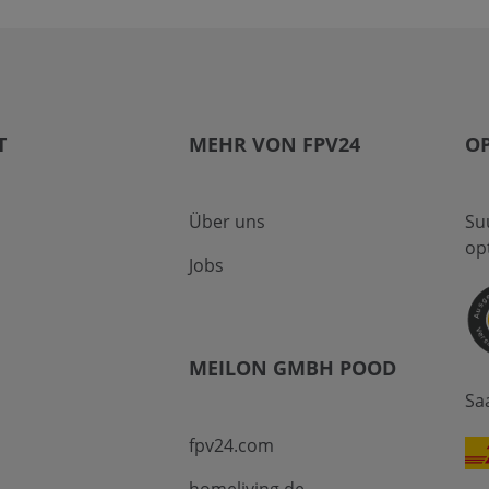
T
MEHR VON FPV24
O
Über uns
Su
op
Jobs
MEILON GMBH POOD
Sa
fpv24.com