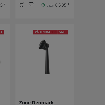
95 *
€ 5,95 *
€ 6,95
LE
VÄHENDATUD!
SALE
Zone Denmark