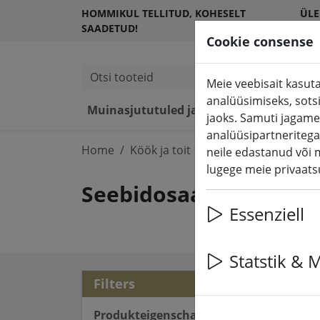
HOMMIKUL TELLITUD, KOHESELT
ÜLE
SAADETUD!
KLI
Cookie consense
Otsi tooteid
Meie veebisait kasuta
analüüsimiseks, sots
Muinasjututuled ja valgustus
LED
jaoks. Samuti jagame
analüüsipartneritega
Home
Köök ja toit
Seebidosaator ja nõ
neile edastanud või 
lugege meie privaatsu
Seebidosaator ja nõu
Essenziell
Statstik & 
6 ar
Filters
Produkteigenschaften