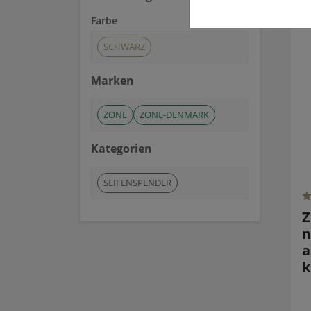
Farbe
SCHWARZ
Marken
ZONE
ZONE-DENMARK
Kategorien
SEIFENSPENDER
Z
n
a
k