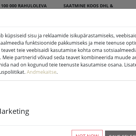
 100 000 RAHULOLEVA
SAATMINE KOOS DHL &
ENDI
DPD
b küpsiseid sisu ja reklaamide isikupärastamiseks, veebisaidi
iaalmeedia funktsioonide pakkumiseks ja meie teenuse opti
(aktu
 küünlad sise- ja välistingimustes
Köök ja toit
 teavet teie veebisaidi kasutamise kohta oma sotsiaalmeedia
. Meie partnerid võivad seda teavet kombineerida muude a
udepesu tarvikud
mida nad on kogunud teie teenuste kasutamise osana. Lisa
spoliitikat.
Andmekaitse
.
depesu tarvikud
Marketing
ticles