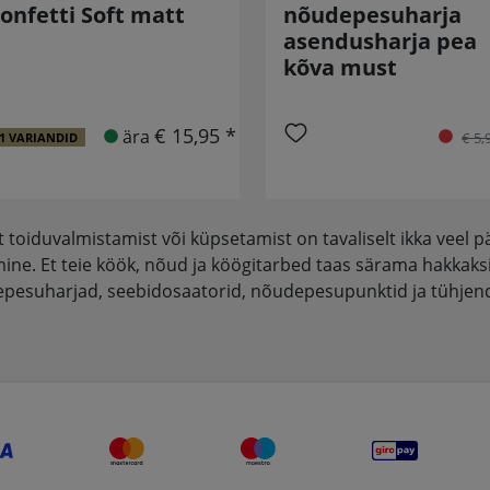
onfetti Soft matt
nõudepesuharja
asendusharja pea
kõva must
€ 15,95 *
ära
€ 5,
1 VARIANDID
t toiduvalmistamist või küpsetamist on tavaliselt ikka vee
ne. Et teie köök, nõud ja köögitarbed taas särama hakkaksid,
pesuharjad, seebidosaatorid, nõudepesupunktid ja tühjend