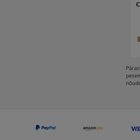
C
Päras
pesemi
nõude