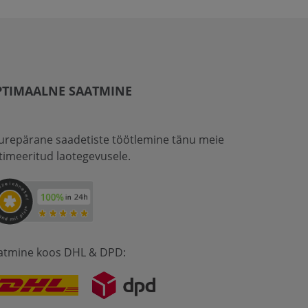
PTIMAALNE SAATMINE
urepärane saadetiste töötlemine tänu meie
timeeritud laotegevusele.
atmine koos DHL & DPD: