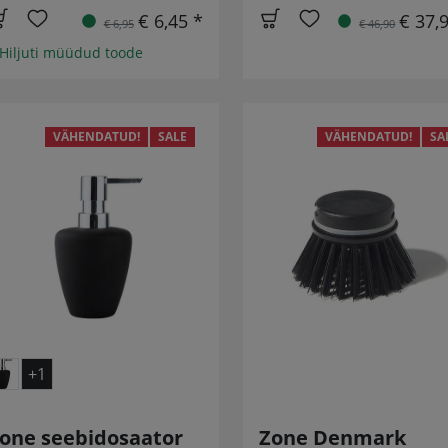
€ 6,45 *
€ 37,
€ 6,95
€ 46,90
 Hiljuti müüdud toode
VÄHENDATUD!
SALE
VÄHENDATUD!
SA
+1
one seebidosaator
Zone Denmark