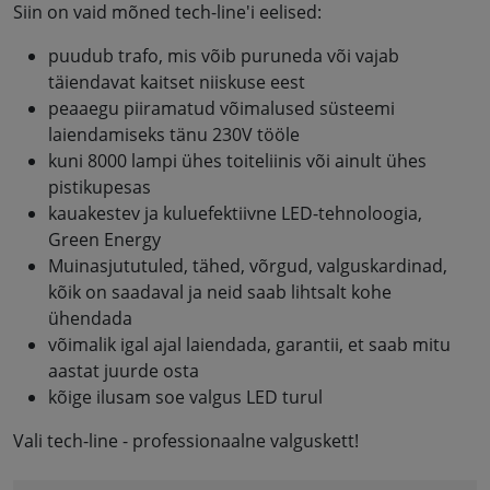
Siin on vaid mõned tech-line'i eelised:
puudub trafo, mis võib puruneda või vajab
täiendavat kaitset niiskuse eest
peaaegu piiramatud võimalused süsteemi
laiendamiseks tänu 230V tööle
kuni 8000 lampi ühes toiteliinis või ainult ühes
pistikupesas
kauakestev ja kuluefektiivne LED-tehnoloogia,
Green Energy
Muinasjututuled, tähed, võrgud, valguskardinad,
kõik on saadaval ja neid saab lihtsalt kohe
ühendada
võimalik igal ajal laiendada, garantii, et saab mitu
aastat juurde osta
kõige ilusam soe valgus LED turul
Vali tech-line - professionaalne valguskett!