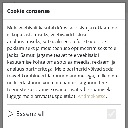
HILFE & SUPPORT
ET
Cookie consense
Meie veebisait kasutab küpsiseid sisu ja reklaamide
Otsi tooteid
isikupärastamiseks, veebisaidi liikluse
analüüsimiseks, sotsiaalmeedia funktsioonide
pakkumiseks ja meie teenuse optimeerimiseks teie
Home
Muinasjututuled ja valgustus
jaoks. Samuti jagame teavet teie veebisaidi
Muinasjututuled
kasutamise kohta oma sotsiaalmeedia, reklaami ja
analüüsipartneritega. Meie partnerid võivad seda
teavet kombineerida muude andmetega, mille olete
neile edastanud või mida nad on kogunud teie
teenuste kasutamise osana. Lisateabe saamiseks
Sirius Tech-Line muinasjututulede
lugege meie privaatsuspoliitikat.
Andmekaitse
.
pikendus 230V 15 m must
Essenziell
Es