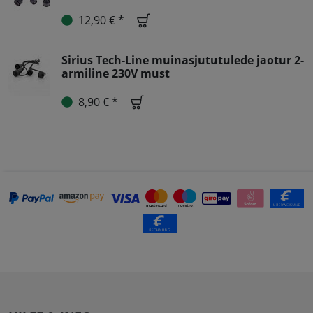
12,90 € *
Sirius Tech-Line muinasjututulede jaotur 2-
armiline 230V must
8,90 € *