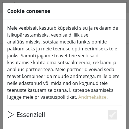
HILFE & SUPPORT
ET
Cookie consense
Meie veebisait kasutab küpsiseid sisu ja reklaamide
Otsi tooteid
isikupärastamiseks, veebisaidi liikluse
analüüsimiseks, sotsiaalmeedia funktsioonide
pakkumiseks ja meie teenuse optimeerimiseks teie
Home
Muinasjututuled ja valgustus
jaoks. Samuti jagame teavet teie veebisaidi
Muinasjututuled
kasutamise kohta oma sotsiaalmeedia, reklaami ja
analüüsipartneritega. Meie partnerid võivad seda
teavet kombineerida muude andmetega, mille olete
neile edastanud või mida nad on kogunud teie
teenuste kasutamise osana. Lisateabe saamiseks
Kaemingk Lumineo LED-tuled Basic
lugege meie privaatsuspoliitikat.
Andmekaitse
.
koos dimmeriga 240 LED soe valge
väljas 18 m mustad
Essenziell
Es