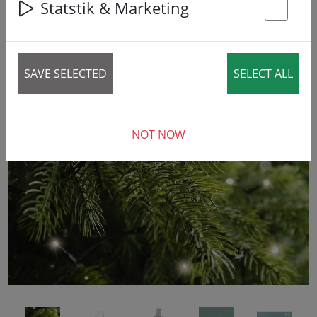
Statstik & Marketing
20% DISCOUNT
St
SAVE SELECTED
SELECT ALL
‹
›
NOT NOW