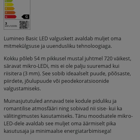
Lumineo Basic LED valguskett avaldab muljet oma
mitmekülgsuse ja uuendusliku tehnoloogiaga.
Kokku põleb 54 m pikkusel mustal juhtmel 720 väikest,
säravat mikro-LEDi, mis ei ole palju suuremad kui
riisitera (3 mm). See sobib ideaalselt puude, põõsaste,
piirdete, jõulupuude või peodekoratsioonide
valgustamiseks.
Muinasjututuled annavad teie kodule piduliku ja
romantilise atmosfääri ning sobivad nii sise- kui ka
välitingimustes kasutamiseks. Tänu moodsatele mikro-
LED-dele avaldab see muljet oma äärmiselt pika
kasutusaja ja minimaalse energiatarbimisega!