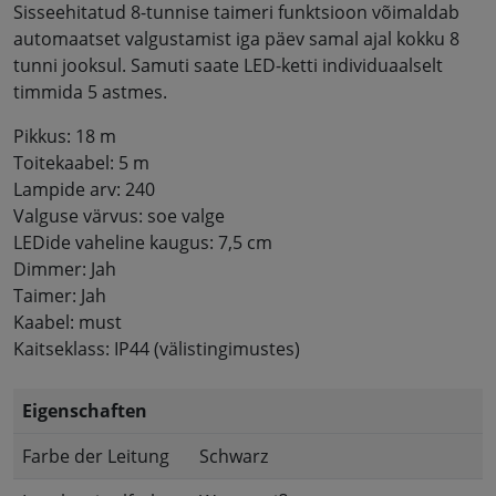
Sisseehitatud 8-tunnise taimeri funktsioon võimaldab
automaatset valgustamist iga päev samal ajal kokku 8
tunni jooksul. Samuti saate LED-ketti individuaalselt
timmida 5 astmes.
Pikkus: 18 m
Toitekaabel: 5 m
Lampide arv: 240
Valguse värvus: soe valge
LEDide vaheline kaugus: 7,5 cm
Dimmer: Jah
Taimer: Jah
Kaabel: must
Kaitseklass: IP44 (välistingimustes)
Eigenschaften
Farbe der Leitung
Schwarz