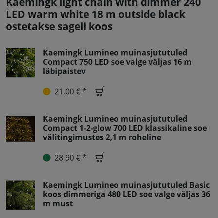
Kaemingk light chain with dimmer 240
LED warm white 18 m outside black
ostetakse sageli koos
Kaemingk Lumineo muinasjututuled
Compact 750 LED soe valge väljas 16 m
läbipaistev
21,00 € *
Kaemingk Lumineo muinasjututuled
Compact 1-2-glow 700 LED klassikaline soe
välitingimustes 2,1 m roheline
28,90 € *
Kaemingk Lumineo muinasjututuled Basic
koos dimmeriga 480 LED soe valge väljas 36
m must