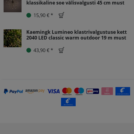
klassikaline soe välisvalgusti 45 cm must
15,90 € *
Kaemingk Lumineo klastrivalgustuse kett
2040 LED classic warm outdoor 19 m must
43,90 € *