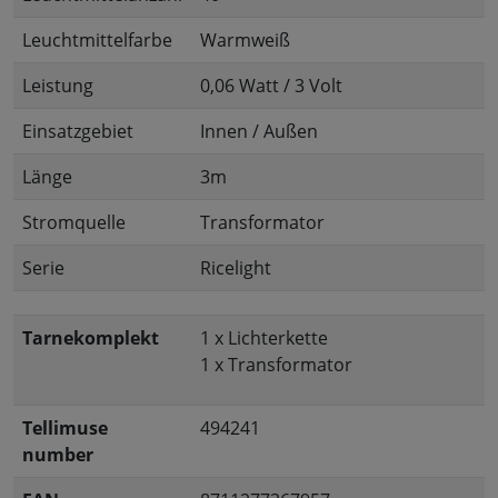
Leuchtmittelfarbe
Warmweiß
Leistung
0,06 Watt / 3 Volt
Einsatzgebiet
Innen / Außen
Länge
3m
Stromquelle
Transformator
Serie
Ricelight
Tarnekomplekt
1 x Lichterkette
1 x Transformator
Tellimuse
494241
number