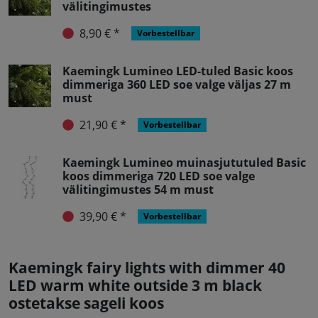
välitingimustes
8,90 € *
Vorbestellbar
Kaemingk Lumineo LED-tuled Basic koos
dimmeriga 360 LED soe valge väljas 27 m
must
21,90 € *
Vorbestellbar
Kaemingk Lumineo muinasjututuled Basic
koos dimmeriga 720 LED soe valge
välitingimustes 54 m must
39,90 € *
Vorbestellbar
Kaemingk fairy lights with dimmer 40
LED warm white outside 3 m black
ostetakse sageli koos