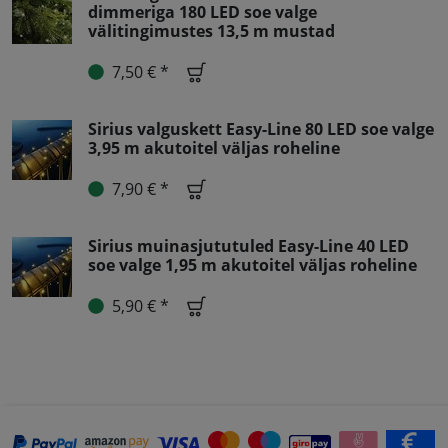
dimmeriga 180 LED soe valge
välitingimustes 13,5 m mustad
7,50 € *
Sirius valguskett Easy-Line 80 LED soe valge
3,95 m akutoitel väljas roheline
7,90 € *
Sirius muinasjututuled Easy-Line 40 LED
soe valge 1,95 m akutoitel väljas roheline
5,90 € *