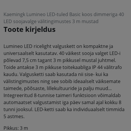
Kaemingk Lumineo LED-tuled Basic koos dimmeriga 40
LED soojavalge välitingimustes 3 m mustad
Toote kirjeldus
Lumineo LED ricelight valguskett on kompaktne ja
universaalselt kasutatav. 40 väikest sooja valget LED-i
põlevad 7,5 cm tagant 3 m pikkusel mustal juhtmel.
Toide antakse 3 m pikkuse toitekaabliga IP 44 välitrafo
kaudu. Valgusketti saab kasutada nii sise- kui ka
välistingimustes ning see sobib ideaalselt väiksemate
taimede, põõsaste, lillekultuuride ja palju muud...
Integreeritud 8-tunnise taimeri funktsioon võimaldab
automaatset valgustamist iga päev samal ajal kokku 8
tunni jooksul. LED-ketti saab ka individuaalselt timmida
5 astmes.
Pikkus: 3 m