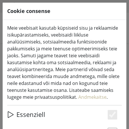
HILFE & SUPPORT
ET
Cookie consense
Meie veebisait kasutab küpsiseid sisu ja reklaamide
Otsi tooteid
isikupärastamiseks, veebisaidi liikluse
analüüsimiseks, sotsiaalmeedia funktsioonide
pakkumiseks ja meie teenuse optimeerimiseks teie
Home
Muinasjututuled ja valgustus
jaoks. Samuti jagame teavet teie veebisaidi
Muinasjututuled
kasutamise kohta oma sotsiaalmeedia, reklaami ja
analüüsipartneritega. Meie partnerid võivad seda
teavet kombineerida muude andmetega, mille olete
neile edastanud või mida nad on kogunud teie
teenuste kasutamise osana. Lisateabe saamiseks
Kaemingk Lumineo LED-tuled Basic
lugege meie privaatsuspoliitikat.
Andmekaitse
.
koos dimmeriga 40 LED soojavalge
välitingimustes 3 m mustad
Essenziell
Es