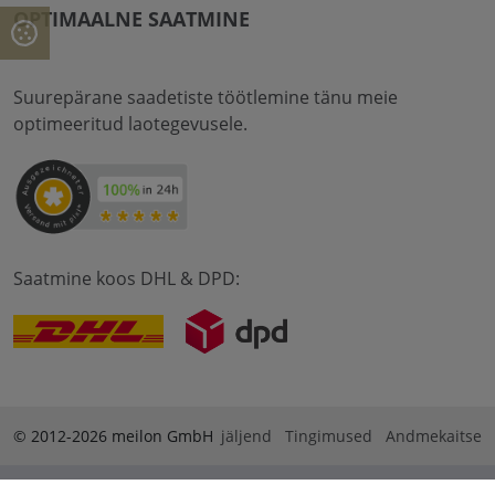
OPTIMAALNE SAATMINE
Suurepärane saadetiste töötlemine tänu meie
optimeeritud laotegevusele.
Saatmine koos DHL & DPD:
© 2012-2026 meilon GmbH
jäljend
Tingimused
Andmekaitse