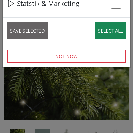
Statstik & Marketing
St
SAVE SELECTED
SELECT ALL
‹
›
NOT NOW