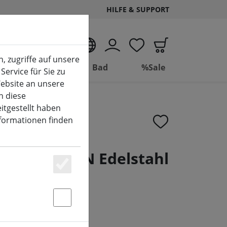
HILFE & SUPPORT
DE
, zugriffe auf unsere
Wohnen
Bad
%Sale
Service für Sie zu
ebsite an unsere
n diese
itgestellt haben
nformationen finden
ocke BOSTON Edelstahl
Essenziell
Statstik & Marketing