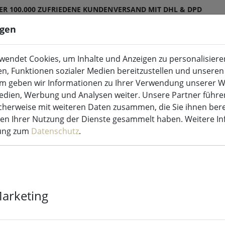
ER 100.000 ZUFRIEDENE KUNDEN
VERSAND MIT DHL & DPD
ngen
endet Cookies, um Inhalte und Anzeigen zu personalisieren
ED-Kerzen Indoor & Outdoor
Küche & Essen
en, Funktionen sozialer Medien bereitzustellen und unseren 
m geben wir Informationen zu Ihrer Verwendung unserer W
Medien, Werbung und Analysen weiter. Unsere Partner führe
herweise mit weiteren Daten zusammen, die Sie ihnen bere
men Ihrer Nutzung der Dienste gesammelt haben. Weitere I
rung zum
Datenschutz
.
Zone Löschgl
glänzend
Marketing
2 Stück verfügbar