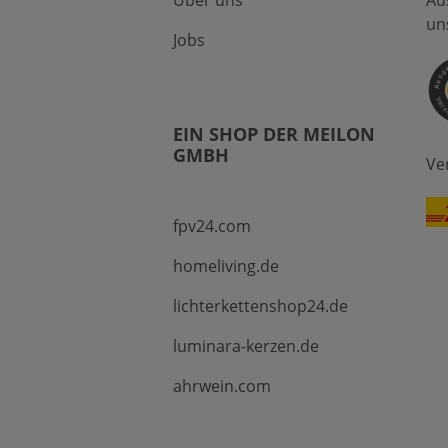
Über uns
Au
un
Jobs
EIN SHOP DER MEILON
GMBH
Ve
fpv24.com
homeliving.de
lichterkettenshop24.de
luminara-kerzen.de
ahrwein.com