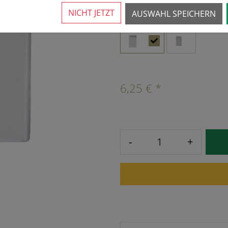
NICHT JETZT
AUSWAHL SPEICHERN
VARIANTEN
6,25 € *
-
+