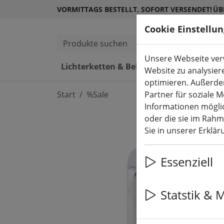
VORMITTAGS BESTELLT, SOFORT VERSENDET!
ÜB
Cookie Einstellu
Produkte suchen
Unsere Webseite verw
Lichterketten & Beleuchtung
L
Website zu analysier
optimieren. Außerde
Start
%Sale
Partner für soziale 
Informationen möglic
oder die sie im Rah
Sie in unserer Erklä
Essenziell
Statstik & 