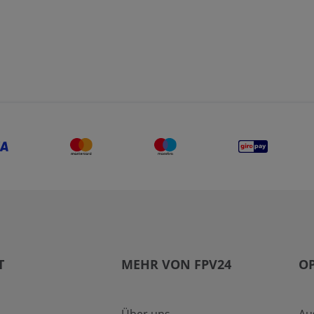
T
MEHR VON FPV24
O