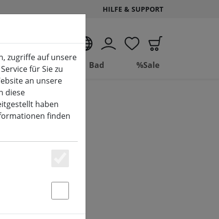
HILFE & SUPPORT
DE
, zugriffe auf unsere
Wohnen
Bad
%Sale
Service für Sie zu
ebsite an unsere
n diese
itgestellt haben
nformationen finden
Essenziell
Statstik & Marketing