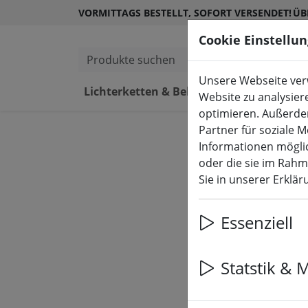
VORMITTAGS BESTELLT, SOFORT VERSENDET!
ÜB
Cookie Einstellu
Produkte suchen
Unsere Webseite verw
Lichterketten & Beleuchtung
L
Website zu analysier
optimieren. Außerde
Partner für soziale 
Informationen möglic
oder die sie im Rah
Sie in unserer Erklä
Essenziell
Statstik & 