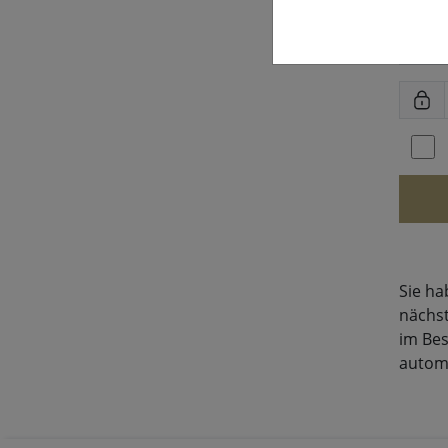
Sie ha
nächst
im Bes
autom