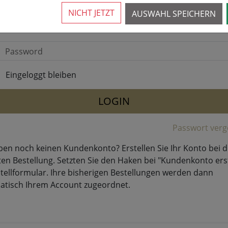
NICHT JETZT
AUSWAHL SPEICHERN
Ihre Email
Password
Eingeloggt bleiben
LOGIN
Passwort verg
ben noch keinen Kundenkonto? Erstellen Sie Ihr Konto bei d
en Bestellung. Setzten Sie den Haken bei "Kundenkonto ers
tellformular. Ihre bisherigen Bestellungen werden dann
atisch Ihrem Account zugeordnet.