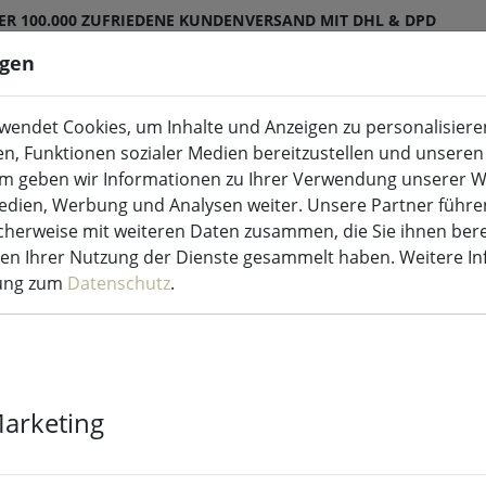
ER 100.000 ZUFRIEDENE KUNDEN
VERSAND MIT DHL & DPD
ngen
endet Cookies, um Inhalte und Anzeigen zu personalisieren
ED-Kerzen Indoor & Outdoor
Küche & Essen
en, Funktionen sozialer Medien bereitzustellen und unseren 
m geben wir Informationen zu Ihrer Verwendung unserer W
Medien, Werbung und Analysen weiter. Unsere Partner führe
herweise mit weiteren Daten zusammen, die Sie ihnen bere
Login
men Ihrer Nutzung der Dienste gesammelt haben. Weitere I
rung zum
Datenschutz
.
Über Google anmelden
Marketing
Login mit Ihren Daten